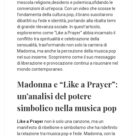
mescola religione,desiderio e polemica,sfidando le
convenzioni di un’epoca. Con un video che‌ scosse le
fondamenta della cultura pop, il brano⁣ suscitarono
dibattiti su ​fede e ‌identità, portando‍ alla ribalta‌ temi
di⁢ grande⁤ rilevanza⁢ sociale. In quest’articolo,
esploreremo come “Like a Prayer”⁣ abbia incarnato il
conflitto tra spiritualità e celebrazione‍ della
‍sensualità, trasformando non solo la carriera di
Madonna, ma anche la percezione della musica pop
nel suo insieme. Scopriremo come il suo‌ messaggio‌
di liberazione e provocazione continui a ‍risuonare​ nel
mondo contemporaneo.
Madonna e “Like a Prayer”:
un’analisi del potere
simbolico⁢ nella musica pop
Like a Prayer
non è‍ solo una canzone, ma un
manifesto di ribellione e‌ simbolismo che ha ridefinito
la relazione tra musica pop e fede. Madonna, con la