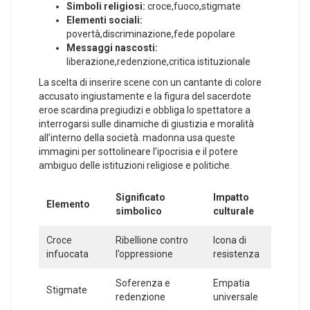
Simboli religiosi:
croce,fuoco,stigmate
Elementi‌ sociali:
povertà,discriminazione,fede popolare
Messaggi nascosti:
liberazione,redenzione,critica istituzionale
La‍ scelta di inserire scene con​ un cantante di colore
accusato ingiustamente e la figura del sacerdote
eroe scardina⁤ pregiudizi ​e obbliga lo spettatore a
⁢interrogarsi‍ sulle dinamiche di giustizia e moralità⁢
all’interno della società. madonna usa queste
immagini ⁣per sottolineare l’ipocrisia e‌ il potere
ambiguo delle istituzioni religiose e politiche.
Significato
Impatto
Elemento
⁤simbolico
culturale
Croce
Ribellione contro‌
Icona di
infuocata
l’oppressione
resistenza
Soferenza e
Empatia ​
Stigmate
redenzione
universale