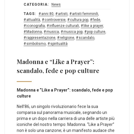
CATEGORIA:
News
TAGS:
anni 80
,
artisti
,
artisti femminili
,
attualità
,
controversie
,
cultura pop
,
fede
,
iconografia
,
influenze culturali
,
like a prayer
,
Madonna
,
musica
,
musica pop
,
pop culture
,
rappresentazione
,
religione
,
scandalo
,
simbolismo
,
spiritualità
Madonna e “Like a Prayer”:
scandalo, fede e pop culture
Madonna e ⁤”Like a Prayer”: scandalo, fede e pop
culture
Nell’86, un singolo rivoluzionario fece la sua
‌comparsa sul panorama musicale, ⁣segnando ⁣un
prima e un dopo ​nella ⁤carriera di ‍una delle artiste più
iconiche del⁣ nostro tempo: ⁤Madonna. “Like a Prayer”
non è ‍solo una ​canzone; è un manifesto audace che