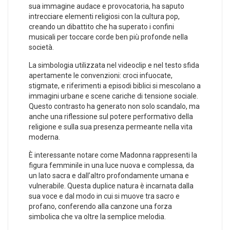
sua immagine audace e provocatoria, ha saputo
intrecciare elementi religiosi‌ con la cultura pop,
⁢creando un dibattito che ha superato i confini
‍musicali per toccare corde ben più profonde nella
società.
La ⁤simbologia utilizzata nel videoclip e nel testo sfida
apertamente le ⁢convenzioni: croci infuocate,
stigmate, e riferimenti a episodi ⁢biblici si mescolano a
immagini urbane e scene cariche ⁣di tensione sociale.
Questo contrasto ha generato non ‌solo scandalo, ma
⁢anche una riflessione sul potere performativo della
religione e sulla sua presenza permeante‌ nella vita
moderna.
È interessante notare come Madonna‍ rappresenti la
figura femminile in una luce nuova e complessa, da
un lato sacra e dall’altro profondamente umana​ e
‍vulnerabile. Questa duplice⁢ natura è incarnata ⁤dalla
sua voce e dal modo in cui si muove ‌tra sacro e ​
profano, ⁣conferendo alla canzone una forza
simbolica che va oltre la⁤ semplice melodia.