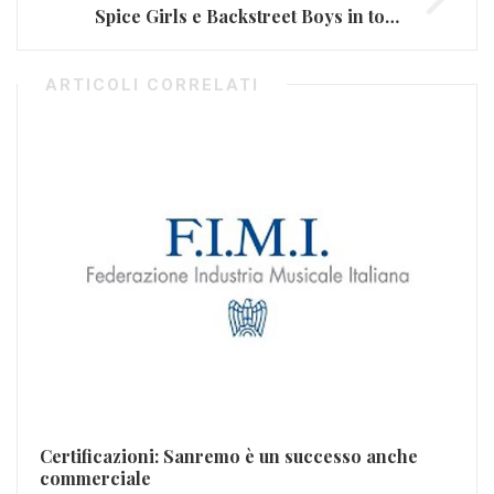
Spice Girls e Backstreet Boys in tour insieme
ARTICOLI CORRELATI
Br
su
VI
Mar
Certificazioni: Sanremo è un successo anche
commerciale