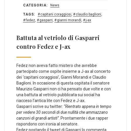
CATEGORIA:
News
TAGS:
capitani coraggiosi
,
claudio baglioni
,
fedez
,
gasparri
,
gianni morandi
,
j-ax
Battuta al vetriolo di Gasparri
contro Fedez e J-ax
Fedez non aveva fatto mistero che avrebbe
partecipato come ospite insieme a J-ax al concerto
dei ‘capitani coraggiosi’, Gianni Morandi e Claudio
Baglioni. In occasione di questa ospitata il senatore
Maurizio Gasparri non ci ha pensato due volte e con
una battuta al vetriolo pubblicata sui social ha
riacceso l’antica lite con Fedez e J-ax.
Gasparri scrive su twitter:
“Rientrato appena in tempo
per vedere 30 secondi di due nullità che ammazzano
canzoni di grandi artisti”
. Prontamente i due rapper
rispondono con ironia al senatore.
Fedez postando il tweet di Gasparri lo commenta