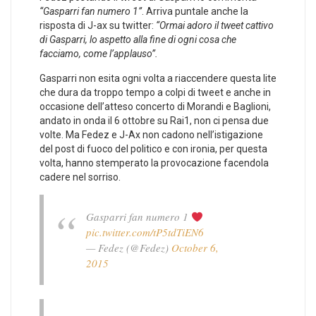
“Gasparri fan numero 1”
. Arriva puntale anche la
risposta di J-ax su twitter:
“Ormai adoro il tweet cattivo
di Gasparri, lo aspetto alla fine di ogni cosa che
facciamo, come l’applauso”.
Gasparri non esita ogni volta a riaccendere questa lite
che dura da troppo tempo a colpi di tweet e anche in
occasione dell’atteso concerto di Morandi e Baglioni,
andato in onda il 6 ottobre su Rai1, non ci pensa due
volte. Ma Fedez e J-Ax non cadono nell’istigazione
del post di fuoco del politico e con ironia, per questa
volta, hanno stemperato la provocazione facendola
cadere nel sorriso.
Gasparri fan numero 1
pic.twitter.com/tP5tdTiEN6
— Fedez (@Fedez)
October 6,
2015