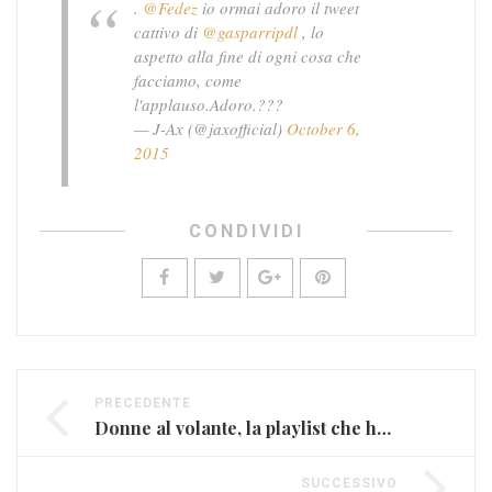
.
@Fedez
io ormai adoro il tweet
cattivo di
@gasparripdl
, lo
aspetto alla fine di ogni cosa che
facciamo, come
l'applauso.Adoro.???
— J-Ax (@jaxofficial)
October 6,
2015
CONDIVIDI
PRECEDENTE
Donne al volante, la playlist che ha fatto strada (VIDEO)
SUCCESSIVO