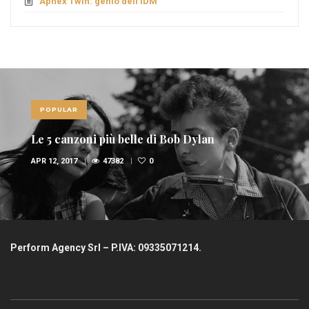
Aphex Twin: genio dell’IDM
POPULAR
Le 5 canzoni più belle di Bob Dylan
APR 12, 2017
47382
0
Perform Agency Srl – P.IVA: 09335071214.