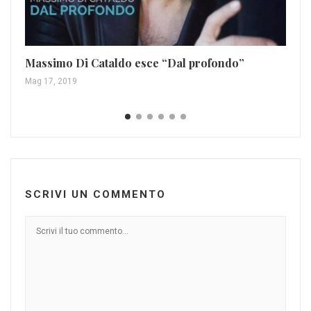
Ta
is
Massimo Di Cataldo esce “Dal profondo”
Apr
Mag 17, 2019
SCRIVI UN COMMENTO