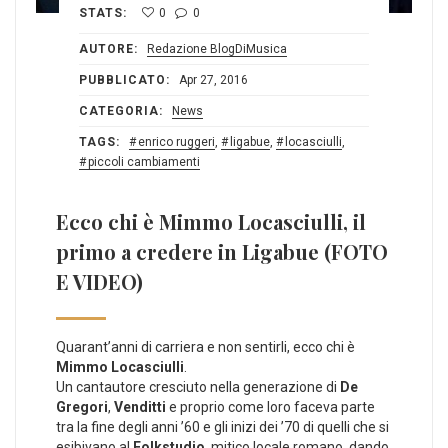
STATS:
0
0
AUTORE:
Redazione BlogDiMusica
PUBBLICATO:
Apr 27, 2016
CATEGORIA:
News
TAGS:
enrico ruggeri
,
ligabue
,
locasciulli
,
piccoli cambiamenti
Ecco chi è Mimmo Locasciulli, il
primo a credere in Ligabue (FOTO
E VIDEO)
Quarant’anni di carriera e non sentirli, ecco chi è
Mimmo Locasciulli
.
Un cantautore cresciuto nella generazione di
De
Gregori
,
Venditti
e proprio come loro faceva parte
tra la fine degli anni ’60 e gli inizi dei ’70 di quelli che si
esibivano al
Folkstudio
, mitico locale romano, dando