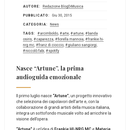
AUTORE:
Redazione BlogDiMusica
PUBBLICATO:
Giu 30, 2015
CATEGORIA:
News
TAGS:
arcimboldo
,
arte
,
artune
,
banda
osiris
,
caparezza
,
fiorella mannoia
,
frankie hi-
nrg mc
,
franz di cioccio
,
giuliano sangiorgi
,
niccolò fabi
,
spotify
Nasce “Artune”, la prima
audioguida emozionale
Il primo luglio nasce
“Artune”
, un progetto innovativo
che seleziona dei capolavori dell’arte e, con la
collaborazione di grandi artisti della musica italiana,
integra un sottofondo musicale volto ad arricchire la
visione dell’opera.
“Artune”
è un’idea di
Frankie HI-NRG MC
e
Materie