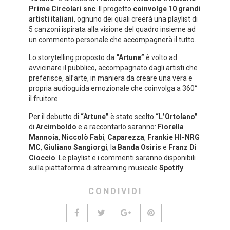
Prime Circolari snc
. Il progetto
coinvolge 10 grandi
artisti italiani
, ognuno dei quali creerà una playlist di
5 canzoni ispirata alla visione del quadro insieme ad
un commento personale che accompagnerà il tutto.
Lo storytelling proposto da
“Artune”
è volto ad
avvicinare il pubblico, accompagnato dagli artisti che
preferisce, all’arte, in maniera da creare una vera e
propria audioguida emozionale che coinvolga a 360°
il fruitore.
Per il debutto di
“Artune”
è stato scelto
“L’Ortolano”
di
Arcimboldo
e a raccontarlo saranno:
Fiorella
Mannoia
,
Niccolò Fabi
,
Caparezza
,
Frankie HI-NRG
MC
,
Giuliano Sangiorgi
, la
Banda Osiris
e
Franz Di
Cioccio
. Le playlist e i commenti saranno disponibili
sulla piattaforma di streaming musicale
Spotify
.
CONDIVIDI