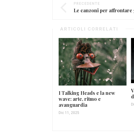
PRECEDENTE
ARTICOLI CORRELATI
V
I Talking Heads e la new
d
wave: arte, ritmo e
avanguardia
D
Dic 11, 2025