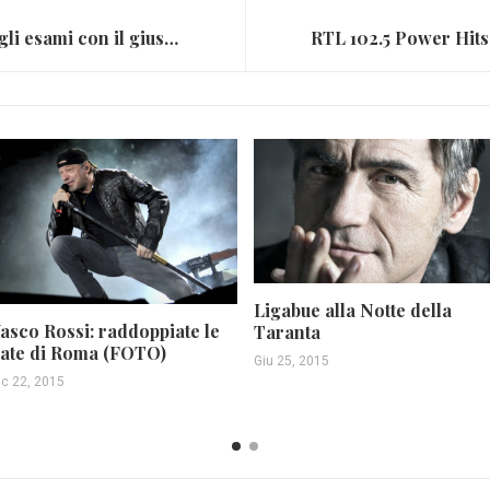
Le canzoni per affrontare gli esami con il giusto spirito
Ligabue alla Notte della
asco Rossi: raddoppiate le
Taranta
ate di Roma (FOTO)
Giu 25, 2015
ic 22, 2015