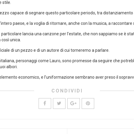
 stile.
o capace di segnare questo particolare periodo, tra distanziamento soc
er l’intero paese, e la voglia di ritornare, anche con la musica, a raccontar
 particolare lancia una canzone per l’estate, che non sappiamo se è stat
 così unica.
ficiale di un pezzo e di un autore di cui torneremo a parlare.
ca italiana, personaggi come Lauro, sono promesse da seguire che potr
oi albori.
’elemento economico, e l’uniformazione sembrano aver preso il sopravv
CONDIVIDI