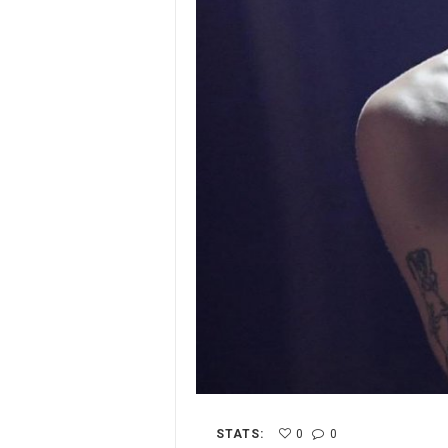
STATS:
0
0