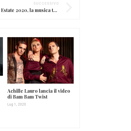
SUCCESSIVO
RTL 102.5 Power Hits Estate 2020, la musica torna live
Duran Duran, ecco la
scaletta del nuovo albu
Achille Lauro lancia il video
di Bam Bam Twist
Giu 30, 2015
Lug 1, 2020