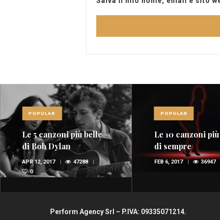
Salva il mio nome, email e sito 
POPULAR
POPULAR
Le 10 canzoni più sexy
Red Power, nel 
di sempre
della musica
spopolano i rossi
FEB 6, 2017
36947
1
OTT 29, 2015
35660
(FOTO E VIDEO)
1
Perform Agency Srl – P.IVA: 09335071214.