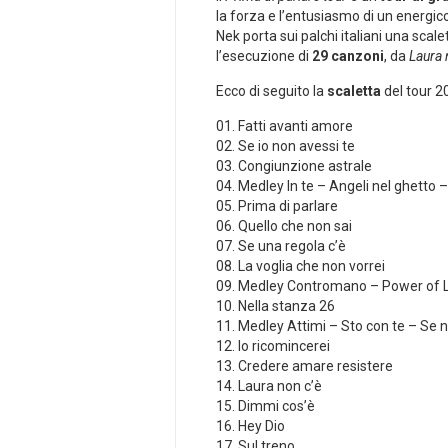
la forza e l’entusiasmo di un energico
Nek porta sui palchi italiani una scale
l’esecuzione di
29 canzoni
, da
Laura 
Ecco di seguito la
scaletta
del tour 2
01. Fatti avanti amore
02. Se io non avessi te
03. Congiunzione astrale
04. Medley In te – Angeli nel ghetto 
05. Prima di parlare
06. Quello che non sai
07. Se una regola c’è
08. La voglia che non vorrei
09. Medley Contromano – Power of 
10. Nella stanza 26
11. Medley Attimi – Sto con te – Se 
12. Io ricomincerei
13. Credere amare resistere
14. Laura non c’è
15. Dimmi cos’è
16. Hey Dio
17. Sul treno