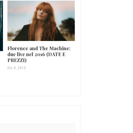
Le 10 canzoni più belle 
Florence and The Machine:
Radiohead (FOTO E VI
due live nel 2016 (DATE E
PREZZI)
Mag 14, 2016
Dic 9, 2015