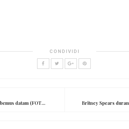
CONDIVIDI
Foo Fighters a Cesena: Habemus datam (FOTO E VIDEO)