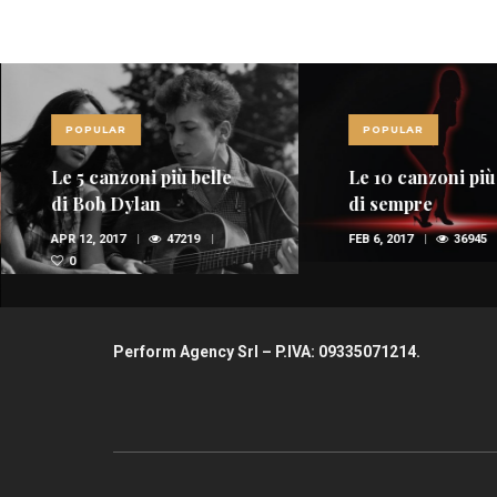
POPULAR
POPULAR
Le 5 canzoni più belle
Le 10 canzoni più
di Bob Dylan
di sempre
APR 12, 2017
47219
FEB 6, 2017
36945
0
Perform Agency Srl – P.IVA: 09335071214.