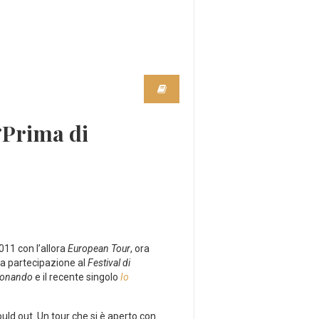
 “Prima di
2011 con l’allora
European Tour
, ora
sua partecipazione al
Festival di
efonando
e il recente singolo
Io
uld out. Un tour che si è aperto con