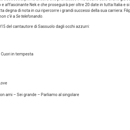
 e affascinante Nek e che proseguirà per oltre 20 date in tutta Italia e si
tta degna di nota in cui ripercorre i grandi successi della sua carriera: Fi
non c’è
a
Se telefonando
.
015 del cantautore di Sassuolo dagli occhi azzurri:
– Cuori in tempesta
Love
non ami – Sei grande – Parliamo al singolare