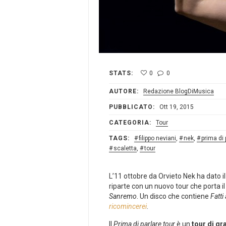
STATS:
0
0
AUTORE:
Redazione BlogDiMusica
PUBBLICATO:
Ott 19, 2015
CATEGORIA:
Tour
TAGS:
filippo neviani
,
nek
,
prima di 
scaletta
,
tour
L’11 ottobre da Orvieto Nek ha dato il
riparte con un nuovo tour che porta 
Sanremo
. Un disco che contiene
Fatti
ricomincerei
.
Il
Prima di parlare tour
è un
tour di gr