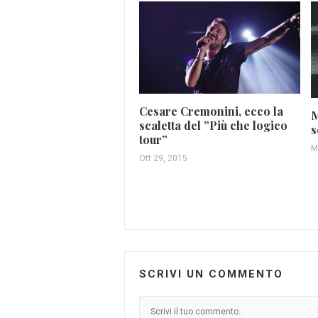
Cesare Cremonini, ecco la
M
scaletta del ”Più che logico
s
tour”
M
Ott 29, 2015
SCRIVI UN COMMENTO