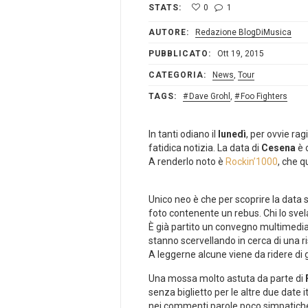
STATS:
0
1
AUTORE:
Redazione BlogDiMusica
PUBBLICATO:
Ott 19, 2015
CATEGORIA:
News
,
Tour
TAGS:
Dave Grohl
,
Foo Fighters
In tanti odiano il
lunedì
, per ovvie rag
fatidica notizia. La data di
Cesena
è 
A renderlo noto è
Rockin’1000
, che q
Unico neo è che per scoprire la data se
foto contenente un rebus. Chi lo svela
È già partito un convegno multimedia
stanno scervellando in cerca di una r
A leggerne alcune viene da ridere di 
Una mossa molto astuta da parte di
senza biglietto per le altre due date 
nei commenti parole poco simpatich