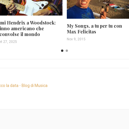
imi Hendrix a Woodstock:
My Songs, a tu per tu con
’inno americano che
Max Felicitas
convolse il mondo
Nov 9, 2015
et 27, 2025
ecco la data - Blog di Musica