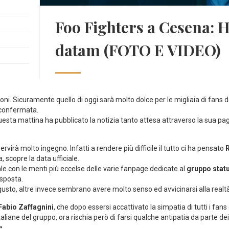
Foo Fighters a Cesena:
datam (FOTO E VIDEO)
ioni. Sicuramente quello di oggi sarà molto dolce per le migliaia di fans 
confermata.
uesta mattina ha pubblicato la notizia tanto attesa attraverso la sua pa
rvirà molto ingegno. Infatti a rendere più difficile il tutto ci ha pensato
, scopre la data ufficiale.
le con le menti più eccelse delle varie fanpage dedicate al
gruppo stat
isposta.
gusto, altre invece sembrano avere molto senso ed avvicinarsi alla realtà
Fabio Zaffagnini
, che dopo essersi accattivato la simpatia di tutti i fans
italiane del gruppo, ora rischia però di farsi qualche antipatia da parte d
e.