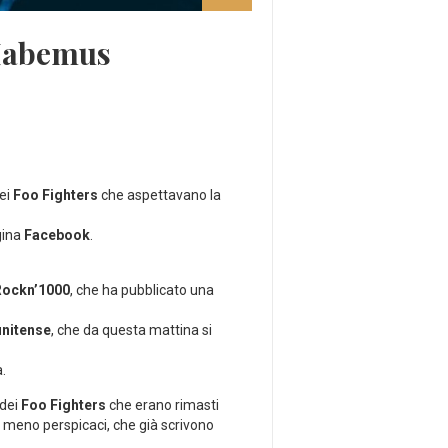
 Habemus
dei
Foo Fighters
che aspettavano la
gina
Facebook
.
Rockn’1000
, che ha pubblicato una
unitense
, che da questa mattina si
.
 dei
Foo Fighters
che erano rimasti
ei meno perspicaci, che già scrivono