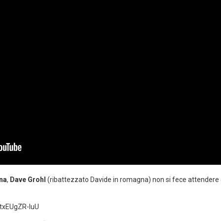
na
,
Dave Grohl
(ribattezzato Davide in romagna) non si fece attendere e
txEUgZR-luU