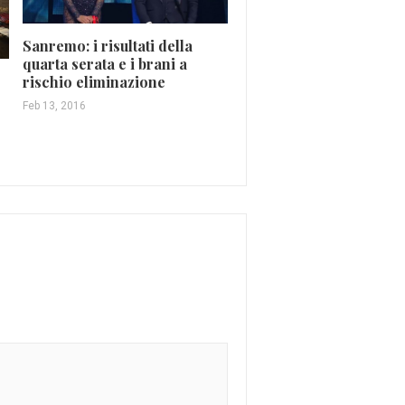
Sanremo: i risultati della
quarta serata e i brani a
Sanremo 2023: il testo 
rischio eliminazione
Giorgia è già in rete
Feb 13, 2016
Gen 13, 2023