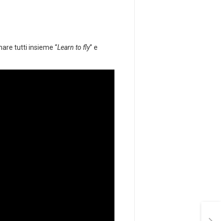
are tutti insieme “
Learn to fly
” e