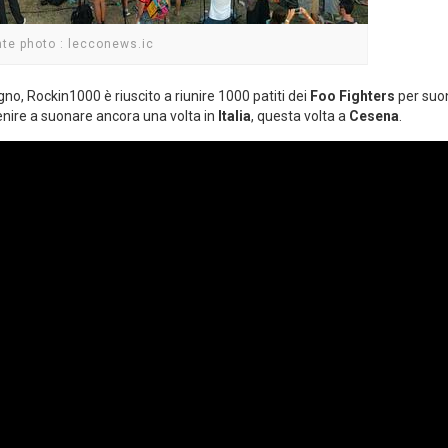
nte photo : lecconews.ic
gno, Rockin1000 è riuscito a riunire 1000 patiti dei
Foo Fighters
per suon
enire a suonare ancora una volta in
Italia
, questa volta a
Cesena
.