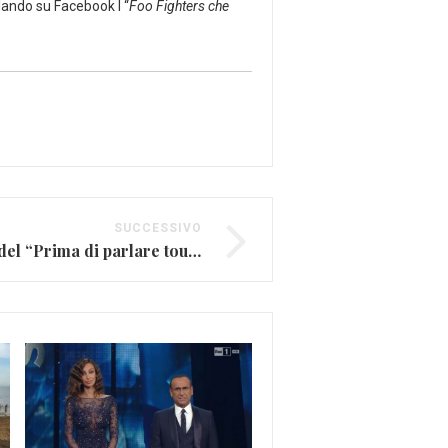
olando su Facebook I “
Foo Fighters che
SUCCESSIVO
Nek, ecco la scaletta del “Prima di parlare tour”