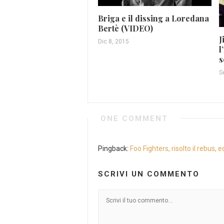
Briga e il dissing a Loredana
Bertè (VIDEO)
J
Dic 8, 2015
l
s
S
ONE COMMENT
Pingback:
Foo Fighters, risolto il rebus, 
SCRIVI UN COMMENTO