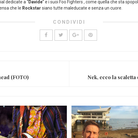
ial dedicate a “
Davide
” e i suoi Foo Fighters , come quella che sta spop
 pensa che le
Rockstar
siano tutte maleducate e senza un cuore.
CONDIVIDI
ohead (FOTO)