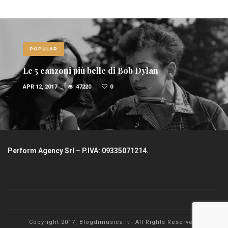
POPULAR
Le 10 canzoni più sexy di sempre
FEB 6, 2017
36945
1
Perform Agency Srl – P.IVA: 09335071214.
Copyright 2017, Blogdimusica.it - All Rights Reserved.