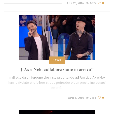
APR 26, 2016
6877
0
NEWS
J-Ax e Nek, collaborazione in arrivo?
In diretta da un furgone che li stava portando ad Amici, J-Ax e Nek
hanno rivelato che le loro strade potrebbero ben presto incrociarsi
perché…
APR 8, 2016
2134
0