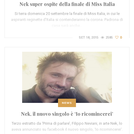
Nek super ospite della finale di Miss Italia
Si terra domenica 20 settembre la finale di Miss Italia, in cui le
aspiranti reginette d’Italia si contenderanno la corona. Padrona di
casa sarà anche…
SET 18, 2015
2585
0
NEWS
Nek, il nuovo singolo è ‘Io ricomincerei’
Terzo estratto da ‘Prima di parlare’, Filippo Neviani, in arte Nek, lo
aveva annunciato su facebook il nuovo singolo, ‘Io ricomincerei‘.