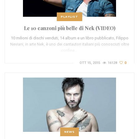
PLAYLIST
Le 10 canzoni più belle di Nek (VIDEO)
10 milioni di dischi venduti, 14 album e un libro pubblicato, Filippo
Neviani, in arte Nek, è uno dei cantautori italiani più conosciuti oltre
confine.…
OTT 15, 2015
16128
0
NEWS