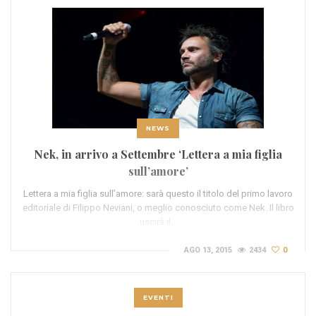
NEWS
Nek, in arrivo a Settembre ‘Lettera a mia figlia
sull’amore’
Lettera a mia figlia sull’amore: sarà questo il titolo del primo lavoro
editoriale di Filippo Neviani, o meglio conosciuto come Nek. Il libro
uscirà il…
AGO 13, 2015
2434
0
EVENTI