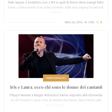
Nek rapper, il sodalizio con J-AX in quel di Amici deve avergli fatto
bene, a dimostrarlo è un video postato sulla sua pagina Facebook.
L’artista…
MAG 26, 2016
2755
0
PERSONAGGI
Iris e Laura, ecco chi sono le donne dei cantanti
Filippo Neviani e Biagio Antonacci hanno risposto alla domanda
su chi fossero Laura e Iris, le donne che hanno dato il titolo alle
loro canzoni…