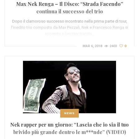
Max Nek Renga – Il Disco: “Strada Facendo”
continua il successo del trio
Dopo il clamoroso successo incontrato nella prima parte di tour,
l’inedito trio composto da Max Pezzali, Nek e Francesco Renga si
appresta a lasciare traccia…
MAR 6, 2018
2403
0
NEWS
Nek rapper per un giorno: “Lascia che io sia il tuo
brivido più grande dentro le m***nde” (VIDEO)