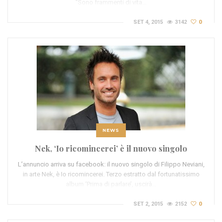
“Sono frammenti di vita…
SET 4, 2015
3142
0
NEWS
Nek, ‘Io ricomincerei’ è il nuovo singolo
L’annuncio arriva su facebook: il nuovo singolo di Filippo Neviani,
in arte Nek, è Io ricomincerei. Terzo estratto dal fortunatissimo
album ‘Prima di parlare’, uscirà…
SET 2, 2015
2152
0