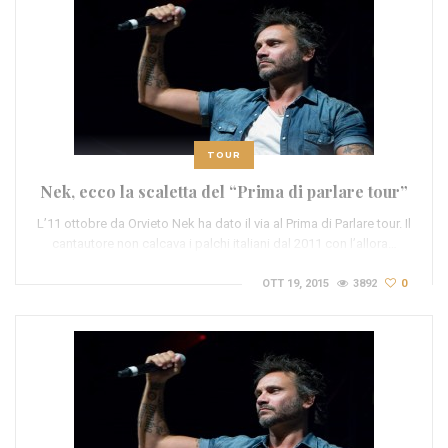
TOUR
Nek, ecco la scaletta del “Prima di parlare tour”
L’11 ottobre da Orvieto Nek ha dato il via al Prima di Parlare tour. Il
cantautore non calcava i palchi italiani dal 2011 con l’allora…
OTT 19, 2015
3892
0