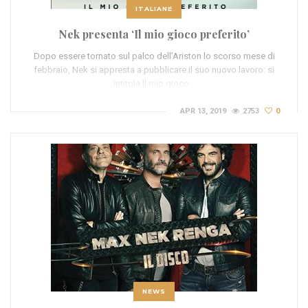
ITALIANE
Nek presenta ‘Il mio gioco preferito’
Dopo essere tornato sul palco dell’Ariston lo scorso mese di
febbraio, Nek si appresta a pubblicare il suo nuovo lavoro: si
intitola Il mio gioco…
APR 13, 2019
2753
0
NEWS