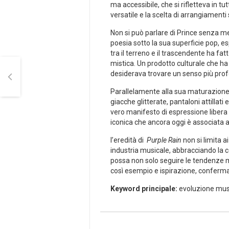
ma accessibile, che si rifletteva in ​t
versatile e la scelta di arrangiament
Non si può parlare​ di Prince senza m
poesia sotto la sua superficie pop, e
tra il terreno e il ⁤trascendente ha fa
mistica. Un prodotto⁣ culturale che h
desiderava trovare un​ senso più pro
Parallelamente alla sua maturazione ar
giacche glitterate, pantaloni attillati
vero manifesto di espressione libera 
iconica che ancora oggi è associata al
l’eredità di ⁤
Purple Rain
non si limita a
‍industria musicale, abbracciando‌ la
possa non solo‍ seguire le tendenze m
così esempio e ispirazione, confer
Keyword principale:
evoluzione musi