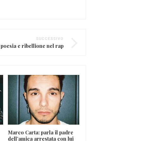
SUCCESSIVO
poesia e ribellione nel rap
Marco Carta: parla il padre
Bob Marley: spiritualità
dell’amica arrestata con lui
lotta attraverso il regg