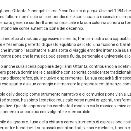
i​ anni Ottanta è ⁢innegabile, ma​ è con l’uscita di
purple Rain
nel 1984 che​
Quest’album non è solo un compendio delle sue capacità musicali e compos
sato generi e confini.Il cinema musicale e​ la sua colonna ‌sonora si fo
a mondiale come⁣ autentica⁤ icona del decennio.
sichedelico al rock più aggressivo e sentito, Prince mostra una capacità 
in
è l’esempio perfetto di questo equilibrio delicato: una fusione di ballate
 che invitano ‌l’ascoltatore a una sorta di viaggio⁢ emotivo intenso.la sua
imostrazione che la ⁤musica può essere fluida,⁤ personale e universale al
che sulla scena popolare degli anni Ottanta,‌ contribuendo a ridefinire i co
nero poteva dominare le classifiche con‍ sonorità considerate tradiziona
ato ⁤discografico, più inclusive ‍e sperimentali. La sua capacità di mesco
reso spunto dal suo coraggio nel marcare ‍la propria identità senza co
uolo del ⁢videoclip come⁤ strumento narrativo e di comunicazione visiva. L
sé stesso, ha spinto l’estetica musicale verso nuovi orizzonti, trasform
gestive. Questo approccio ha cambiato ‌il modo in cui la musica veniv
esperienza ancora ‌più coinvolgente e memorabile.
ibile da ignorare: l’uso della chitarra come strumento di espressione cos
rpreti e bandchet. I⁣ suoi assoli inconfondibili, veloci e melodici, hanno 