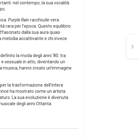
rtanti. nel contempo, la sua vocalità
zo.
sica.
Purple Rain
racchiude vera
tà rara per l’epoca. Questo equilibrio
o affascinato dalla sua aura quasi
a ⁤melodia accattivante e chi invece
idefinito la moda degli anni ’80. tra
e e sessuale in atto, diventando ⁣un
a sua musica, hanno creato un’immagine
per ⁣la trasformazione dell’intera
Prince ha mostrato ⁤come un artista
raturo. La sua evoluzione è divenuta
usicale degli anni Ottanta.