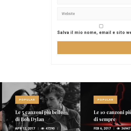
Salva il mio nome, email e sito 
POPULAR
POPULAR
Le 5 canzoni più belle
Le 10 canzoni più
di Bob Dylan
di sempre
APR 12, 2017
47290
FEB 6, 2017
36947