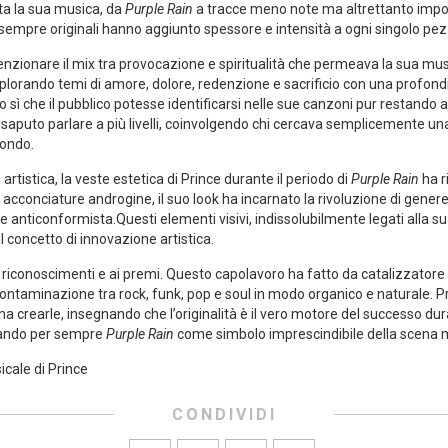
utta la sua musica, da
Purple Rain
a tracce meno note‍ ma⁢ altrettanto‍ impo
i sempre originali hanno aggiunto spessore e intensità a ogni singolo pez
enzionare il mix tra provocazione e ‍spiritualità che permeava la sua ⁢mu
splorando temi di amore, dolore, redenzione e sacrificio con una profondi
tto sì che il pubblico potesse identificarsi ⁣nelle ⁤sue canzoni pur restand
a saputo parlare a più livelli, coinvolgendo chi cercava semplicemente un
fondo.
tistica, la veste estetica di ⁣Prince durante il periodo di
Purple Rain
ha‌ r
 e acconciature androgine, il suo look ha incarnato la rivoluzione⁢ di ⁣gener
e anticonformista.Questi elementi visivi, indissolubilmente legati ⁤all
 concetto di innovazione​ artistica.
i riconoscimenti e ai premi.​ Questo capolavoro ha fatto da ‍catalizzatore 
 contaminazione tra rock, funk, pop e soul in modo organico e naturale. 
a crearle, insegnando che l’originalità è il vero motore del successo du
mando per sempre
Purple Rain
come simbolo imprescindibile della scena m
cale di Prince
CONDIVIDI