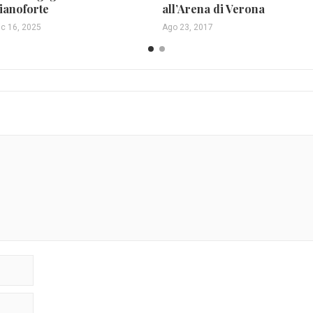
ianoforte
all’Arena di Verona
ic 16, 2025
Ago 23, 2017