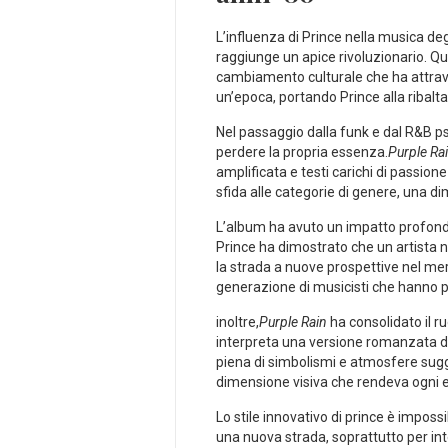
L’influenza di Prince⁢ nella musica degl
raggiunge un apice rivoluzionario.‍ 
cambiamento culturale che ha attraver
un’epoca, portando Prince alla ribalt
Nel passaggio dalla funk⁢ e dal R&B p
perdere⁣ la propria essenza.
Purple Ra
amplificata e testi carichi di passione
sfida⁣ alle categorie di genere, una d
L’album ha avuto un impatto profondo an
Prince ha dimostrato ​che un artista 
la strada a nuove prospettive nel merc
generazione di musicisti che hanno p
inoltre,
Purple Rain
ha consolidato il r
interpreta una versione romanzata di 
piena di simbolismi e atmosfere sug
dimensione visiva che rendeva ogni 
Lo stile innovativo di prince è imposs
⁣una nuova strada, soprattutto per inte