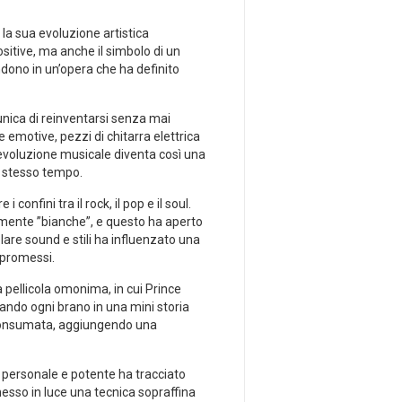
 la sua evoluzione artistica
itive, ma anche il simbolo di un
ndono in un’opera che ha definito
unica di reinventarsi senza mai⁢
 emotive, ‍pezzi di chitarra⁣ elettrica
​ evoluzione musicale diventa così ⁣una
lo stesso tempo.
nfini tra il rock, il‌ pop e il soul.
lmente ‍”bianche”, e questo ha aperto
lare sound e stili ha influenzato una
mpromessi.
a pellicola omonima, in cui Prince
ando ogni brano in una mini ⁢storia
a consumata, aggiungendo una
ì personale‍ e potente ha tracciato
messo in luce una ‍tecnica sopraffina