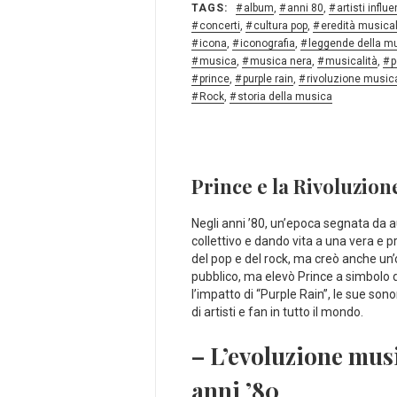
TAGS:
album
,
anni 80
,
artisti influe
concerti
,
cultura pop
,
eredità musica
icona
,
iconografia
,
leggende della m
musica
,
musica nera
,
musicalità
,
p
prince
,
purple rain
,
rivoluzione music
Rock
,
storia della musica
Prince e la Rivoluzione
Negli anni ’80, un’epoca ‍segnata da aud
collettivo ​e⁤ dando vita a una​ vera e p
del pop e‌ del rock, ma creò anche un’o
pubblico, ma elevò Prince a simbolo di 
l’impatto di “Purple Rain”, le sue ⁢son
di artisti e‍ fan in tutto il mondo.
– L’evoluzione music
anni ’80