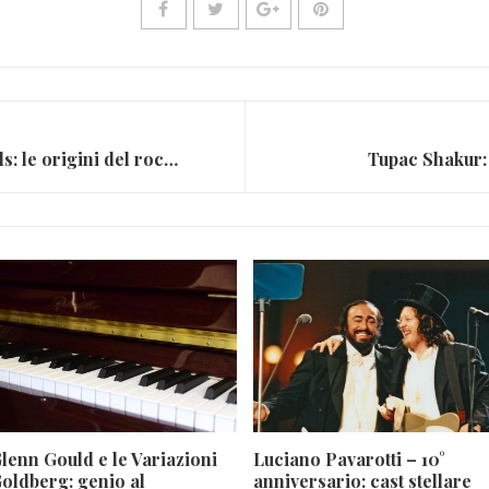
Elvis Presley e Sun Records: le origini del rock’n’roll
Tupac Shakur: 
lenn Gould e le Variazioni
Luciano Pavarotti – 10°
oldberg: genio al
anniversario: cast stellare