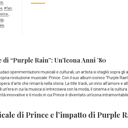
nti
,
le
,
fan
,
usica.
,
op
,
ale
,
 di “Purple Rain”: ​Un’Icona⁤ Anni ’80
aci ​sperimentazioni musicali e culturali,‌ un ⁣artista si ⁣stagliò sopra gli 
ropria rivoluzione musicale: Prince. Con il suo⁤ album ​iconico “Purple Rain”, 
pera d’arte che rimarrà nella storia. La title track, un inno all’amore ⁢e al
un’era in ⁢cui⁤ la musica si intrecciava ⁣con⁣ la moda, il cinema​ e la cultur
orità innovative e ​il modo in cui Prince è diventato un’icona intramontabil
ale di Prince e l’impatto di Purple ​R