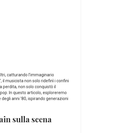
altri,⁤ catturando l’immaginario
il musicista non‍ solo ridefinì ⁢i confini
la perdita, non solo conquistò il
a pop. In questo articolo,⁢ esploreremo
e degli anni ’80, ispirando generazioni
ain⁤ sulla scena