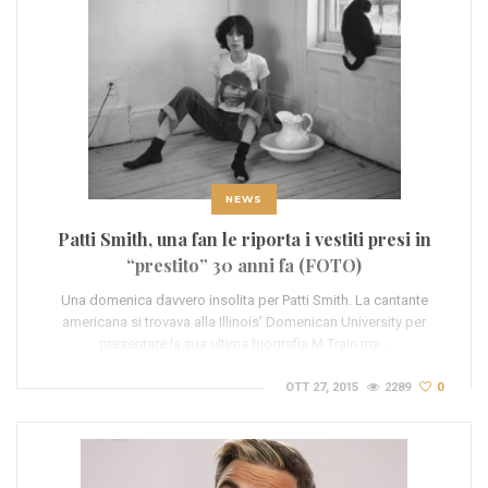
NEWS
Patti Smith, una fan le riporta i vestiti presi in
“prestito” 30 anni fa (FOTO)
Una domenica davvero insolita per Patti Smith. La cantante
americana si trovava alla Illinois’ Domenican University per
presentare la sua ultima biografia M Train ma…
OTT 27, 2015
2289
0