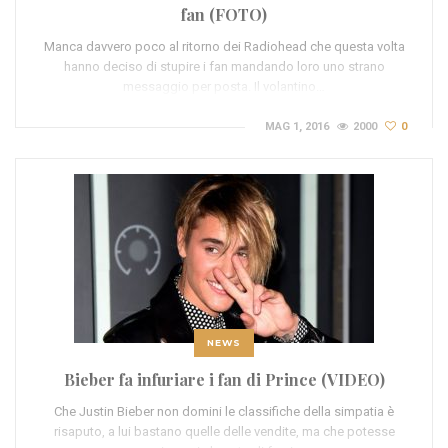
fan (FOTO)
Manca davvero poco al ritorno dei Radiohead che questa volta
hanno deciso di stupire i fan mandando loro uno strano
messaggio per posta. Il volantino…
MAG 1, 2016
2000
0
NEWS
Bieber fa infuriare i fan di Prince (VIDEO)
Che Justin Bieber non domini le classifiche della simpatia è
risaputo, a lui bastano quelle delle vendite, ma che potesse