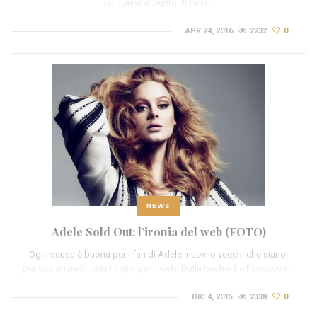
spingersi al punto di farsi…
APR 24, 2016
2232
0
NEWS
Adele Sold Out: l’ironia del web (FOTO)
Ogni scusa è buona per i fan di Adele, nuovi o vecchi che siano,
per scatenare l’ironia in giro per il web. Dalle bacheche Facebook…
DIC 4, 2015
2338
0