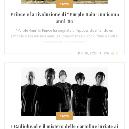
NEWS
Prince e la rivoluzione di “Purple Rain”: un’icona
anni ’80
"Purple Rain" di Prince ha segnato un'epoca, diventando un
simbolo della musica anni '80. Consonanze di rock, funk e soul si
intrecciano in un capolavoro…
DIC 25, 2025
816
0
NEWS
I Radiohead e il mistero delle cartoline inviate ai