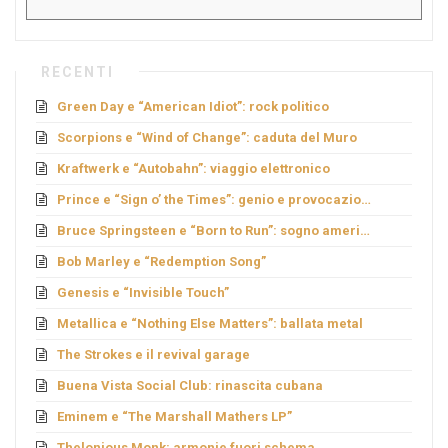
RECENTI
Green Day e “American Idiot”: rock politico
Scorpions e “Wind of Change”: caduta del Muro
Kraftwerk e “Autobahn”: viaggio elettronico
Prince e “Sign o’ the Times”: genio e provocazione
Bruce Springsteen e “Born to Run”: sogno americano
Bob Marley e “Redemption Song”
Genesis e “Invisible Touch”
Metallica e “Nothing Else Matters”: ballata metal
The Strokes e il revival garage
Buena Vista Social Club: rinascita cubana
Eminem e “The Marshall Mathers LP”
Thelonious Monk: armonie fuori schema