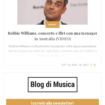
NEWS
Robbie Williams, concerto e flirt con una teenager
in Australia (VIDEO)
Robbie Williams è attualmente impegnato nelle tappe australiane
del suo lungo tour dedicato agli stadi, e Sabato sera si è esibito a
Brisbane. Anche qui,…
OTT 19, 2015
2917
0
Iscriviti alla newsletter!