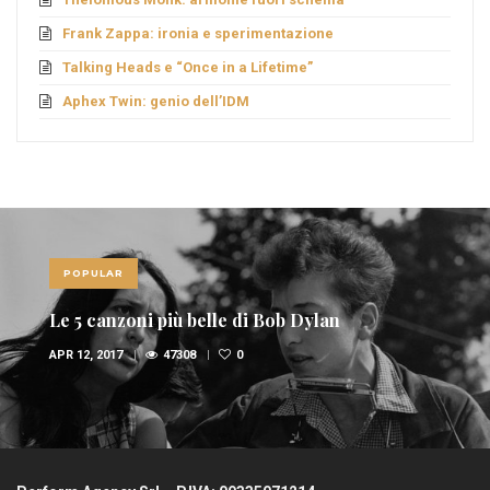
Frank Zappa: ironia e sperimentazione
Talking Heads e “Once in a Lifetime”
Aphex Twin: genio dell’IDM
POPULAR
Le 10 canzoni più sexy di sempre
FEB 6, 2017
36947
1