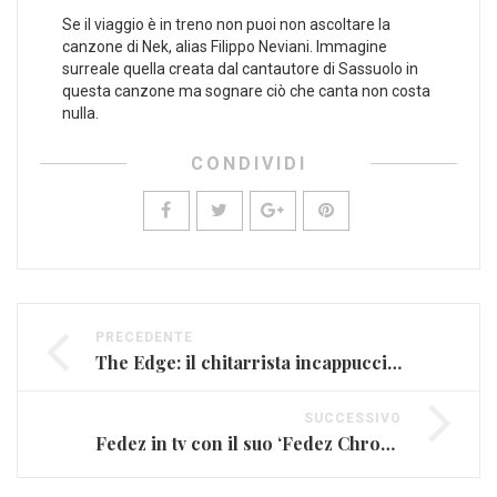
Se il viaggio è in treno non puoi non ascoltare la
canzone di Nek, alias Filippo Neviani. Immagine
surreale quella creata dal cantautore di Sassuolo in
questa canzone ma sognare ciò che canta non costa
nulla.
CONDIVIDI
PRECEDENTE
The Edge: il chitarrista incappucciato degli U2
SUCCESSIVO
Fedez in tv con il suo ‘Fedez Chronicles – Tour 2015’