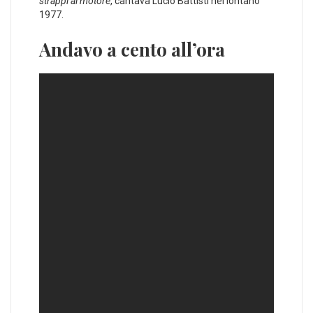
strappi al motore
, cantava Lucio Battisti nel lontano
1977.
Andavo a cento all’ora