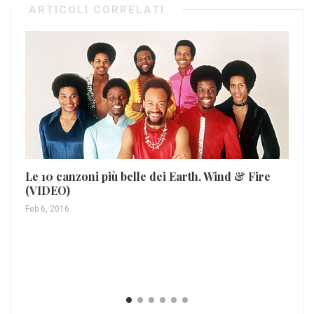
ARTICOLI CORRELATI
Le 10 canzoni più belle dei Earth, Wind & Fire
(VIDEO)
Feb 6, 2016
Cl
Nov