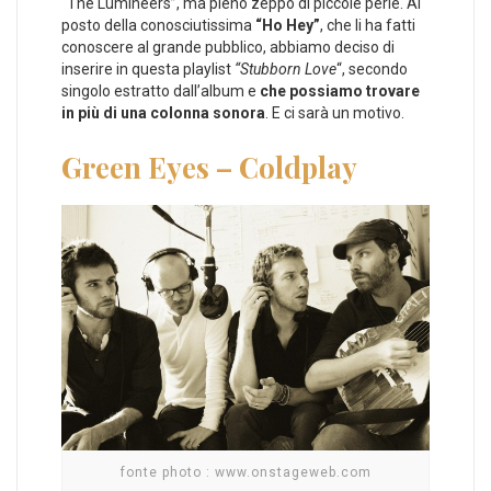
“The Lumineers”, ma pieno zeppo di piccole perle. Al
posto della conosciutissima
“Ho Hey”
, che li ha fatti
conoscere al grande pubblico, abbiamo deciso di
inserire in questa playlist
“Stubborn Love
“, secondo
singolo estratto dall’album e
che possiamo trovare
in più di una colonna sonora
. E ci sarà un motivo.
Green Eyes – Coldplay
fonte photo : www.onstageweb.com