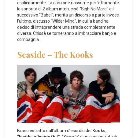
esplicitamente. La canzone riassume perfettamente
le sonorità di 2 album interi, cioè “Sigh No More” e il
successivo “Babel”; merita un discorso a parte invece
l’ultimo, discusso “Wilder Mind”, in cui la band ha
deciso di intraprendere una strada completamente
diversa. Chissà se torneranno a imbracciare banjo e
compagnia.
Seaside – The Kooks
Brano estratto dall’album d’esordio dei
Kooks
,
“Inside In/Inside Out”
,
“Seaside”
è un concentrato di