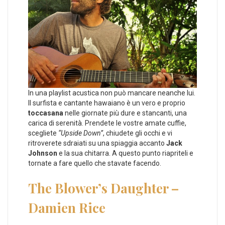
In una playlist acustica non può mancare neanche lui.
Il surfista e cantante hawaiano è un vero e proprio
toccasana
nelle giornate più dure e stancanti, una
carica di serenità. Prendete le vostre amate cuffie,
scegliete
“Upside Down”
, chiudete gli occhi e vi
ritroverete sdraiati su una spiaggia accanto
Jack
Johnson
e la sua chitarra. A questo punto riapriteli e
tornate a fare quello che stavate facendo.
The Blower’s Daughter –
Damien Rice