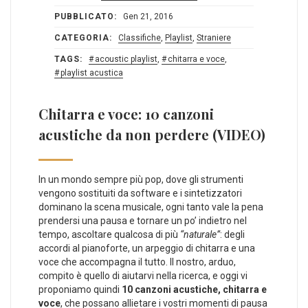
PUBBLICATO:
Gen 21, 2016
CATEGORIA:
Classifiche
,
Playlist
,
Straniere
TAGS:
acoustic playlist
,
chitarra e voce
,
playlist acustica
Chitarra e voce: 10 canzoni
acustiche da non perdere (VIDEO)
In un mondo sempre più pop, dove gli strumenti
vengono sostituiti da software e i sintetizzatori
dominano la scena musicale, ogni tanto vale la pena
prendersi una pausa e tornare un po’ indietro nel
tempo, ascoltare qualcosa di più
“naturale”
: degli
accordi al pianoforte, un arpeggio di chitarra e una
voce che accompagna il tutto. Il nostro, arduo,
compito è quello di aiutarvi nella ricerca, e oggi vi
proponiamo quindi
10 canzoni acustiche, chitarra e
voce
, che possano allietare i vostri momenti di pausa