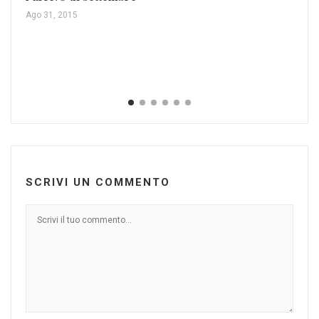
Ago 31, 2015
Le
Feb
SCRIVI UN COMMENTO