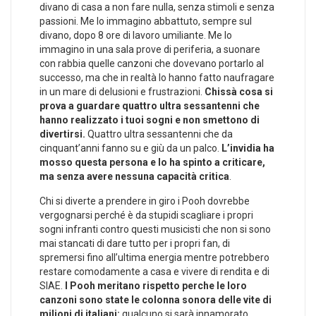
divano di casa a non fare nulla, senza stimoli e senza
passioni. Me lo immagino abbattuto, sempre sul
divano, dopo 8 ore di lavoro umiliante. Me lo
immagino in una sala prove di periferia, a suonare
con rabbia quelle canzoni che dovevano portarlo al
successo, ma che in realtà lo hanno fatto naufragare
in un mare di delusioni e frustrazioni.
Chissà cosa si
prova a guardare quattro ultra sessantenni che
hanno realizzato i tuoi sogni e non smettono di
divertirsi.
Quattro ultra sessantenni che da
cinquant’anni fanno su e giù da un palco.
L’invidia ha
mosso questa persona e lo ha spinto a criticare,
ma senza avere nessuna capacità critica
.
Chi si diverte a prendere in giro i Pooh dovrebbe
vergognarsi perché è da stupidi scagliare i propri
sogni infranti contro questi musicisti che non si sono
mai stancati di dare tutto per i propri fan, di
spremersi fino all’ultima energia mentre potrebbero
restare comodamente a casa e vivere di rendita e di
SIAE.
I Pooh meritano rispetto perche le loro
canzoni sono state le colonna sonora delle vite di
milioni di italiani:
qualcuno si sarà innamorato,