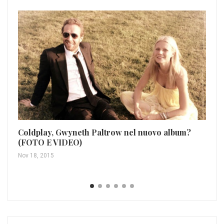
Coldplay, Gwyneth Paltrow nel nuovo album?
(FOTO E VIDEO)
Sa
su
Nov 18, 2015
Feb