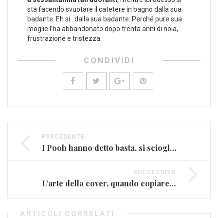
sta facendo svuotare il catetere in bagno dalla sua
badante. Eh si…dalla sua badante. Perché pure sua
moglie l’ha abbandonato dopo trenta anni di noia,
frustrazione e tristezza.
CONDIVIDI
PRECEDENTE
I Pooh hanno detto basta, si scioglieranno l’estate prossima
SUCCESSIVO
L’arte della cover, quando copiare non è poi così sbagliato
ARTICOLI CORRELATI