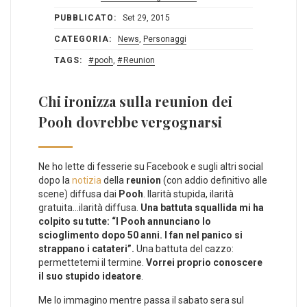
PUBBLICATO:
Set 29, 2015
CATEGORIA:
News
,
Personaggi
TAGS:
pooh
,
Reunion
Chi ironizza sulla reunion dei
Pooh dovrebbe vergognarsi
Ne ho lette di fesserie su Facebook e sugli altri social
dopo la
notizia
della
reunion
(con addio definitivo alle
scene) diffusa dai
Pooh
. Ilarità stupida, ilarità
gratuita…ilarità diffusa.
Una battuta squallida mi ha
colpito su tutte: “I Pooh annunciano lo
scioglimento dopo 50 anni. I fan nel panico si
strappano i catateri”.
Una battuta del cazzo:
permettetemi il termine.
Vorrei proprio conoscere
il suo stupido ideatore
.
Me lo immagino mentre passa il sabato sera sul