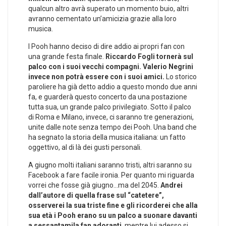
qualcun altro avrà superato un momento buio, altri
avranno cementato un’amicizia grazie alla loro
musica.
I Pooh hanno deciso di dire addio ai propri fan con
una grande festa finale.
Riccardo Fogli tornerà sul
palco con i suoi vecchi compagni. Valerio Negrini
invece non potrà essere con i suoi amici.
Lo storico
paroliere ha già detto addio a questo mondo due anni
fa, e guarderà questo concerto da una postazione
tutta sua, un grande palco privilegiato. Sotto il palco
di Roma e Milano, invece, ci saranno tre generazioni,
unite dalle note senza tempo dei Pooh. Una band che
ha segnato la storia della musica italiana: un fatto
oggettivo, al di là dei gusti personali.
A giugno molti italiani saranno tristi, altri saranno su
Facebook a fare facile ironia. Per quanto mi riguarda
vorrei che fosse già giugno…ma del 2045.
Andrei
dall’autore di quella frase sul “catetere”,
osserverei la sua triste fine e gli ricorderei che alla
sua età i Pooh erano su un palco a suonare davanti
a sessantamila fan adoranti
, mentre lui adesso si