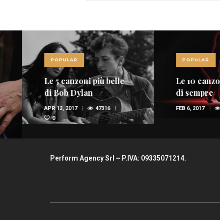
POPULAR
POPULAR
Le 5 canzoni più belle
Le 10 canzoni più
di Bob Dylan
di sempre
APR 12, 2017
47316
FEB 6, 2017
36947
0
Perform Agency Srl – P.IVA: 09335071214.