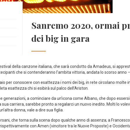
Sanremo 2020, ormai pro
dei big in gara
estival della canzone italiana, che sarà condotto da Amadeus, si appres
artecipanti che si contenderanno l’ambita vittoria, andata lo scorso ann
o per conoscere con esattezza i nomi dei big, in rete circolano molte in
eta esattezza chi si esibirà sul palco dell’Ariston.
te le generazioni, a cominciare da un’icona come Albano, che dopo essersi e
la sua carriera, sarebbe pronto a regalarci un nuovo inedito. Molti lo vol
’altra donna, vale a dire sua figlia.
ersani, che torna sulla scena dopo qualche anno di assenza; a Francesco
a rispettivamente con Amen (vincitore tra le Nuove Proposte) e Occident