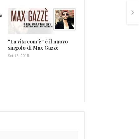
a
“La vita com’è” è il nuovo
singolo di Max Gazzè
Set 16, 2015
Izi: alla scoperta del
protagonista di “Zeta”
(VIDEO)
Apr 28, 2016