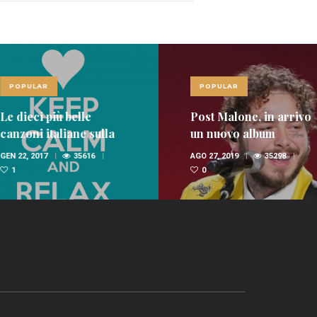
LAR
POPULAR
ci più belle
Post Malone, in arrivo
i italiane sulla
un nuovo album
nica
 2017
35616
AGO 27, 2019
35298
0