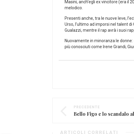
Masini, anch’egli ex vincitore (era i
melodico.
Presenti anche, tra le nuove leve, l’ec
Urso, l’ultimo ad imporsi nel talent di
Gualazzi, mentre il rap avrà i suoi r
Nuovamente in minoranza le donne: ci
più conosciuti come Irene Grandi, Giu
PRECEDENTE
Bello Figo e lo scandalo al
ARTICOLI CORRELATI