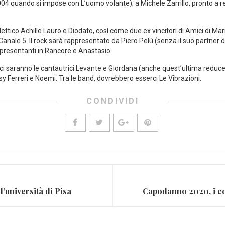
l 2004 quando si impose con L’uomo volante); a Michele Zarrillo, pronto a 
lettico Achille Lauro e Diodato, così come due ex vincitori di Amici di Maria
 Canale 5. Il rock sarà rappresentato da Piero Pelù (senza il suo partner de
appresentanti in Rancore e Anastasio.
 saranno le cantautrici Levante e Giordana (anche quest’ultima reduce d
sy Ferreri e Noemi. Tra le band, dovrebbero esserci Le Vibrazioni.
CONDIVIDI
l’università di Pisa