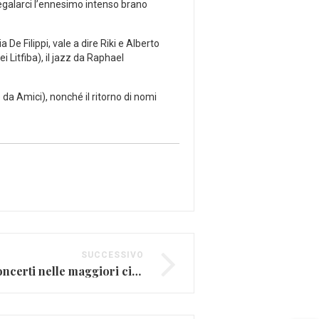
regalarci l’ennesimo intenso brano
 De Filippi, vale a dire Riki e Alberto
i Litfiba), il jazz da Raphael
a Amici), nonché il ritorno di nomi
SUCCESSIVO
Capodanno 2020, i concerti nelle maggiori città italiane