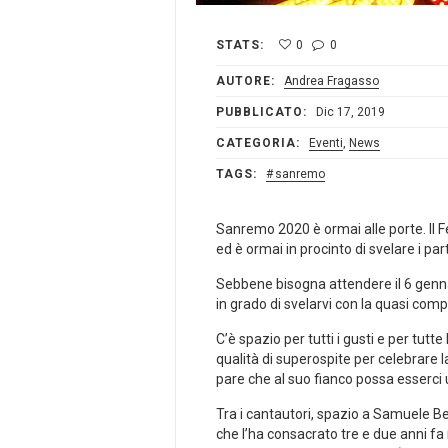
STATS:
0
0
AUTORE:
Andrea Fragasso
PUBBLICATO:
Dic 17, 2019
CATEGORIA:
Eventi
,
News
TAGS:
sanremo
Sanremo 2020 è ormai alle porte. Il F
ed è ormai in procinto di svelare i p
Sebbene bisogna attendere il 6 gennai
in grado di svelarvi con la quasi compl
C’è spazio per tutti i gusti e per tut
qualità di superospite per celebrare 
pare che al suo fianco possa esserci un
Tra i cantautori, spazio a Samuele B
che l’ha consacrato tre e due anni f