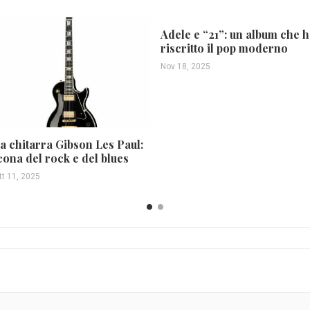
Adele e “21”: un album che h
riscritto il pop moderno
Nov 18, 2025
a chitarra Gibson Les Paul:
cona del rock e del blues
tt 11, 2025