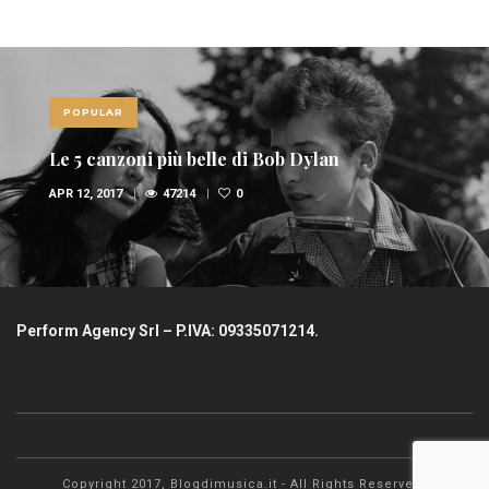
POPULAR
le di Bob Dylan
Le 10 canzoni più s
0
FEB 6, 2017
36945
Perform Agency Srl – P.IVA: 09335071214.
Copyright 2017, Blogdimusica.it - All Rights Reserved.