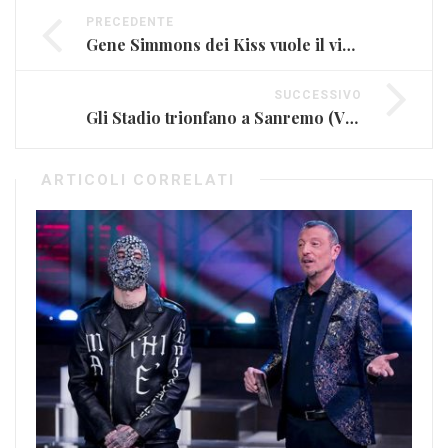
PRECEDENTE
Gene Simmons dei Kiss vuole il video dell’esibizione di Elio e le Storie Tese
SUCCESSIVO
Gli Stadio trionfano a Sanremo (VIDEO)
ARTICOLI CORRELATI
Sa