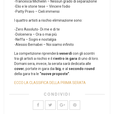
-francesca Michielin – Nessun grado di separazione
-Elio e le storie tese – Vincere l’odio
-Patty Pravo – Cieli immensi
I quattro artisti a rischio eliminazione sono:
-Zero Assoluto- Di me e di te
-Dolcenera – Ora o mai più
-Neffa – Sogni e nostalgia
-Alessio Bernabei – Noi siamo infinito
La competizione riprenderà
venerdì
con gli scontri
tra gli artisti a rischio e il
rientro in gara
di uno di loro.
Domani sera, invece, la serata sarà dedicata alle
cover
, portate in gara dai
big
, e al
secondo round
della gara tra le
“nuove proposte”
.
ECCO LA CLASSIFICA DELLA PRIMA SERATA
CONDIVIDI