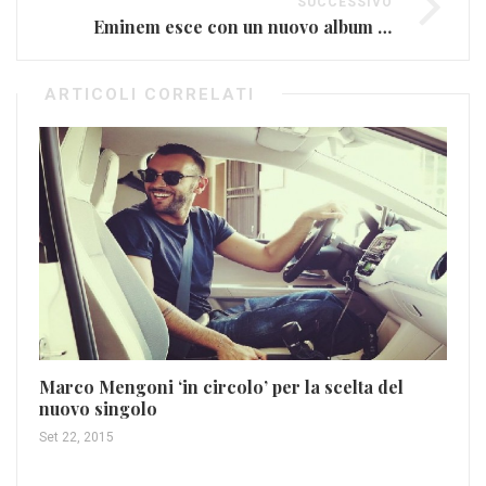
SUCCESSIVO
Eminem esce con un nuovo album a sorpresa
ARTICOLI CORRELATI
Marco Mengoni ‘in circolo’ per la scelta del
nuovo singolo
Gi
Set 22, 2015
ma