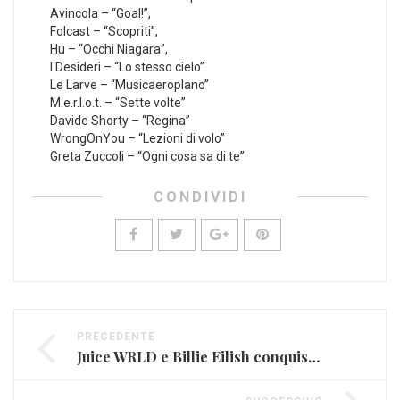
Avincola – “Goal!”,
Folcast – “Scopriti”,
Hu – “Occhi Niagara”,
I Desideri – “Lo stesso cielo”
Le Larve – “Musicaeroplano”
M.e.r.l.o.t. – “Sette volte”
Davide Shorty – “Regina”
WrongOnYou – “Lezioni di volo”
Greta Zuccoli – “Ogni cosa sa di te”
CONDIVIDI
PRECEDENTE
Juice WRLD e Billie Eilish conquistano la categoria gamer di Spotify