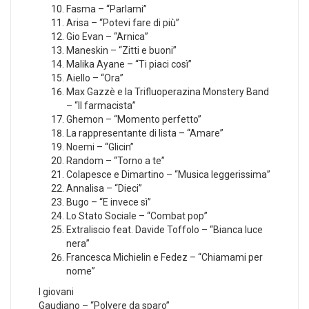
Fasma – “Parlami”
Arisa – “Potevi fare di più”
Gio Evan – “Arnica”
Maneskin – “Zitti e buoni”
Malika Ayane – “Ti piaci così”
Aiello – “Ora”
Max Gazzè e la Trifluoperazina Monstery Band
– “Il farmacista”
Ghemon – “Momento perfetto”
La rappresentante di lista – “Amare”
Noemi – “Glicin”
Random – “Torno a te”
Colapesce e Dimartino – “Musica leggerissima”
Annalisa – “Dieci”
Bugo – “E invece sì”
Lo Stato Sociale – “Combat pop”
Extraliscio feat. Davide Toffolo – “Bianca luce
nera”
Francesca Michielin e Fedez – “Chiamami per
nome”
I giovani
Gaudiano – “Polvere da sparo”