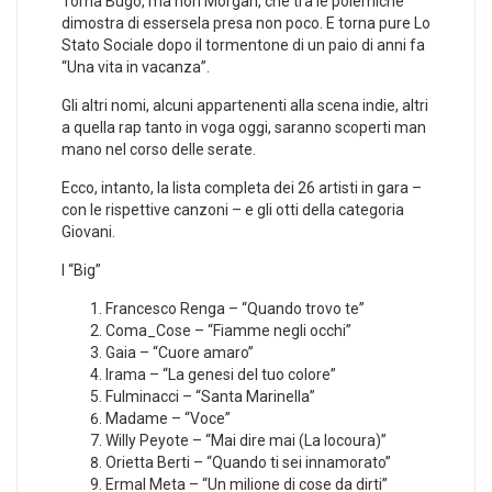
Torna Bugo, ma non Morgan, che tra le polemiche
dimostra di essersela presa non poco. E torna pure Lo
Stato Sociale dopo il tormentone di un paio di anni fa
“Una vita in vacanza”.
Gli altri nomi, alcuni appartenenti alla scena indie, altri
a quella rap tanto in voga oggi, saranno scoperti man
mano nel corso delle serate.
Ecco, intanto, la lista completa dei 26 artisti in gara –
con le rispettive canzoni – e gli otti della categoria
Giovani.
I “Big”
Francesco Renga – “Quando trovo te”
Coma_Cose – “Fiamme negli occhi”
Gaia – “Cuore amaro”
Irama – “La genesi del tuo colore”
Fulminacci – “Santa Marinella”
Madame – “Voce”
Willy Peyote – “Mai dire mai (La locoura)”
Orietta Berti – “Quando ti sei innamorato”
Ermal Meta – “Un milione di cose da dirti”