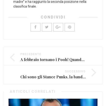
madre” e ha raggiunto la seconda posizione nella
classifica finale.
CONDIVIDI
PRECEDENTE
A febbraio tornano i Pooh! Quando sarà la reunion 2023?
SUCCESSIVO
Chi sono gli Stance Punks, la band giapponese che dovresti ascoltare
ARTICOLI CORRELATI
Sl