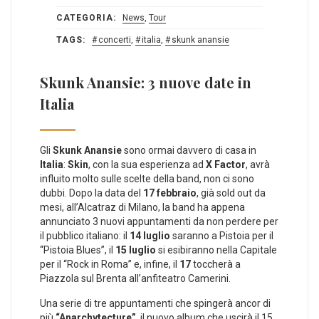
CATEGORIA:
News
,
Tour
TAGS:
concerti
,
italia
,
skunk anansie
Skunk Anansie: 3 nuove date in
Italia
Gli
Skunk Anansie
sono ormai davvero di casa in
Italia
:
Skin
, con la sua esperienza ad
X Factor
, avrà
influito molto sulle scelte della band, non ci sono
dubbi. Dopo la data del
17 febbraio
, già sold out da
mesi, all’Alcatraz di Milano, la band ha appena
annunciato 3 nuovi appuntamenti da non perdere per
il pubblico italiano: il
14 luglio
saranno a Pistoia per il
“Pistoia Blues”, il
15 luglio
si esibiranno nella Capitale
per il “Rock in Roma” e, infine, il
17
toccherà a
Piazzola sul Brenta all’anfiteatro Camerini.
Una serie di tre appuntamenti che spingerà ancor di
più
“Anarchytecture”
, il nuovo album che uscirà il 15