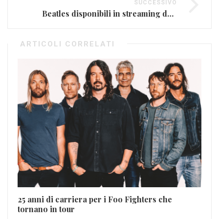
SUCCESSIVO
Beatles disponibili in streaming dal 24 dicembre
ARTICOLI CORRELATI
Li
Em
25 anni di carriera per i Foo Fighters che
Gen
tornano in tour