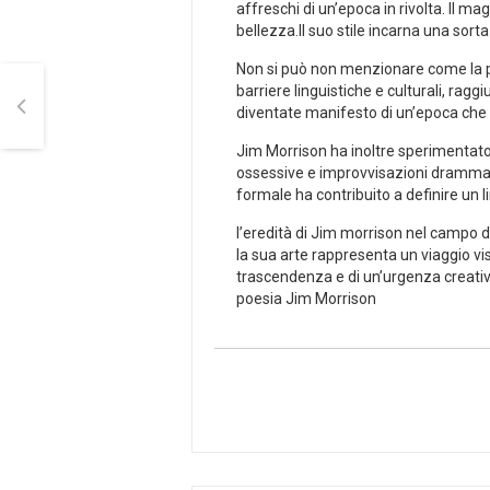
affreschi ‍di un’epoca in rivolta. Il ma
bellezza.Il suo stile⁣ incarna una so
Non si può non menzionare come la ⁤paro
barriere linguistiche ⁢e culturali,​ ra
diventate ⁣manifesto di un’epoca che
Jim Morrison ha inoltre sperimentato c
ossessive e improvvisazioni drammati
formale ha ⁤contribuito a definire un​
l’eredità di ​Jim morrison ⁣nel campo ‌
la sua arte rappresenta un viaggio ‍visi
trascendenza e di un’urgenza creativa 
poesia Jim Morrison