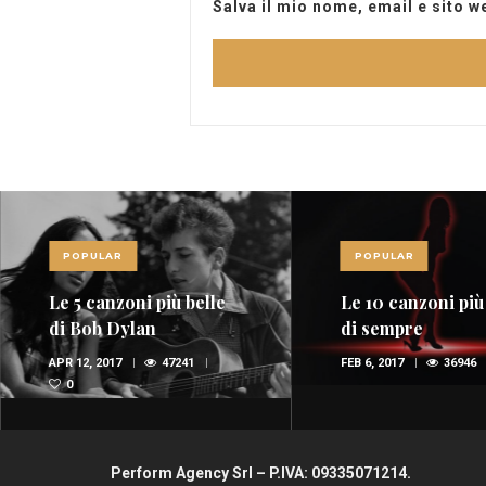
Salva il mio nome, email e sito 
POPULAR
POPULAR
Le 5 canzoni più belle
Le 10 canzoni più
di Bob Dylan
di sempre
APR 12, 2017
47241
FEB 6, 2017
36946
0
Perform Agency Srl – P.IVA: 09335071214.