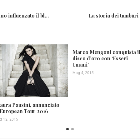
Strumenti africani che hanno influenzato il blues americano
Marco Mengoni conquista i
disco d’oro con ‘Esseri
Umani’
Mag 4, 2015
aura Pausini, annunciato
’European Tour 2016
tt 12, 2015