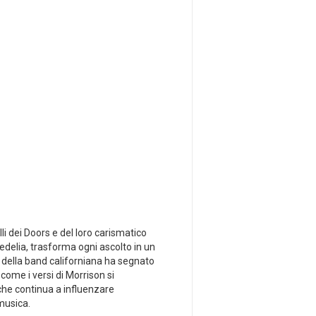
li dei Doors e del loro carismatico
edelia, trasforma ogni ascolto in un
a della band californiana ha⁢ segnato
come i versi di Morrison si⁣
che continua a ⁢influenzare
 musica.