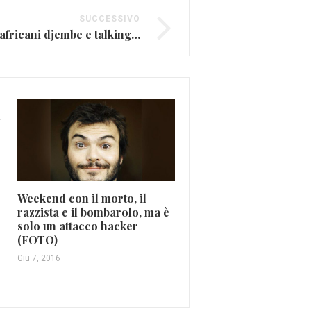
SUCCESSIVO
La storia dei tamburi africani djembe e talking drum
l
Adele e “21”: un album 
riscritto il pop modern
Nov 18, 2025
Weekend con il morto, il
razzista e il bombarolo, ma è
solo un attacco hacker
(FOTO)
Giu 7, 2016