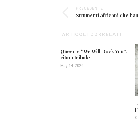
PRECEDENTE
ARTICOLI CORRELATI
Queen e “We Will Rock You”:
ritmo tribale
Mag 14, 2026
L
l
O