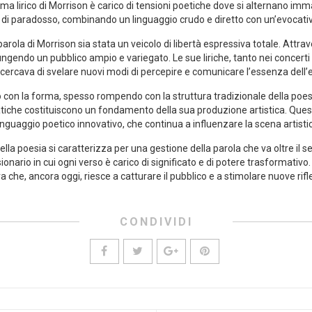
gma ⁢lirico di Morrison è carico ⁣di⁤ tensioni poetiche dove si alternano imma
rta di paradosso, combinando un linguaggio crudo e diretto con un’evocati
la di Morrison sia stata un veicolo di libertà⁣ espressiva ​totale. Attraver
ggiungendo un pubblico ampio e variegato. Le sue liriche, ‌tanto‌ nei concert
 cercava di svelare nuovi modi di percepire e‍ comunicare l’essenza del
on⁣ la ‍forma, spesso rompendo con la ​struttura tradizionale della⁣ poesi
che costituiscono un fondamento della ⁤sua produzione artistica. Questa 
 linguaggio poetico innovativo, che continua‌ a influenzare la scena ⁣arti
della ‌poesia si ​caratterizza per una⁢ gestione della parola che va oltre il
onario in cui ogni verso è carico di significato e di potere trasformativo. La
che, ancora oggi, riesce a⁤ catturare il pubblico e a​ stimolare nuove rifl
CONDIVIDI