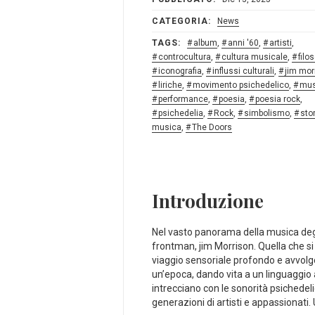
CATEGORIA:
News
TAGS:
album
,
anni '60
,
artisti
,
controcultura
,
cultura musicale
,
filos
iconografia
,
influssi culturali
,
jim mor
liriche
,
movimento psichedelico
,
mus
performance
,
poesia
,
poesia rock
,
psichedelia
,
Rock
,
simbolismo
,
stor
musica
,
The Doors
Introduzione
Nel ​vasto panorama della ⁢musica degl
⁤frontman, jim Morrison. Quella che s
viaggio sensoriale ⁤profondo e avvolge
un’epoca, dando vita a un linguaggio a
intrecciano con le sonorità psichedel
generazioni di artisti e appassionati.