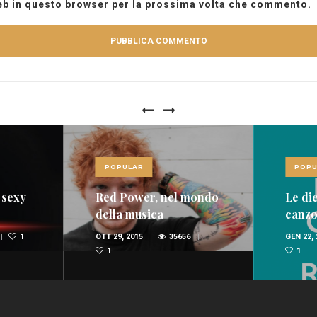
web in questo browser per la prossima volta che commento.
POPULAR
POPU
 sexy
Red Power, nel mondo
Le die
della musica
canzon
spopolano i rossi
dome
1
OTT 29, 2015
35656
GEN 22,
(FOTO E VIDEO)
1
1