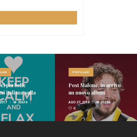
LAR
POPULAR
ci più belle
Post Malone, in arrivo
i italiane sulla
un nuovo album
nica
 2017
35614
AGO 27, 2019
35224
0