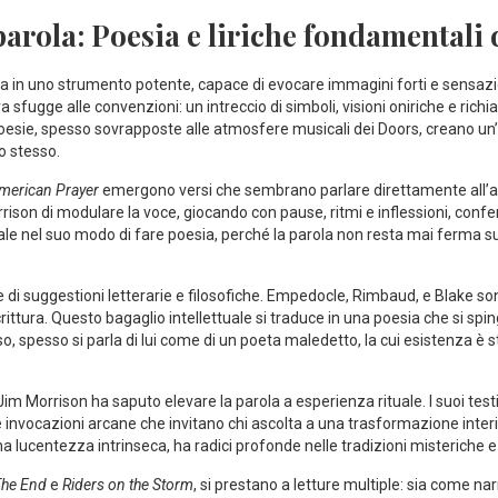
 parola: Poesia ⁢e liriche fondamentali
 in uno strumento potente, capace⁣ di evocare immagini forti​ e‍ sensazi
​ sfugge alle convenzioni:⁣ un intreccio di simboli, visioni oniriche e richi
 poesie, spesso sovrapposte alle atmosfere musicali dei Doors, creano un’
‍ stesso.
merican Prayer
emergono versi⁢ che sembrano parlare ⁢direttamente all’an
rison di modulare ‌la voce,⁣ giocando con pause, ritmi e inflessioni, conf
le ⁤nel suo modo‍ di fare ​poesia, perché la parola non resta mai ferma sull
e di suggestioni letterarie e filosofiche. Empedocle,⁤ Rimbaud, ‍e Blake son
rittura. Questo bagaglio‍ intellettuale si traduce in una ‌poesia che si spin
so, spesso si parla di lui come di un poeta maledetto, la cui esistenza è 
Jim ‌Morrison ha saputo elevare la parola a esperienza rituale. I suoi tes
o e invocazioni arcane che invitano chi ascolta a una trasformazione inter
na lucentezza intrinseca, ha ‌radici ​profonde nelle ⁢tradizioni‍ misteriche 
he End
e
Riders on the Storm
, si ⁢prestano ‍a ​letture multiple: sia come na