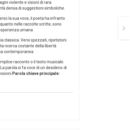
gini violente e visioni di rara
vità densa di suggestioni simboliche.
so la sua⁤ voce, il poeta ha infranto⁣
i quanto nelle raccolte scritte, sono
l’esperienza umana.
a classica. Versi spezzati, ripetizioni
ricerca costante ​della libertà
stica contemporanea.
 semplice racconto o il testo musicale.
⁣ parola si ‍fa voce di un⁢ desiderio di
essioni.
Parola chiave principale: