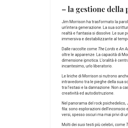
– la gestione della
Jim Morrison ha trasformato la parola
un’intera generazione. La⁤ sua scrittura
realtà e fantasia si dissolve. Le sue
immersiva e destabilizzante al tempo
Dalle raccolte come
The Lords
e
An A
oltre le apparenze. La capacità di Mor
dimensione ipnotica. L’oralità è centra
incantesimo, urlo liberatorio.
Le liriche di Morrison si⁤ nutrono anch
intravedono tra le pieghe della sua ⁢sc
tra l’estasi e la dannazione. Non a ca
creatività ed autodistruzione.
Nel panorama ‌del⁤ rock psichedelico, 
fila: sono esplorazioni‌ dell’inconsci
versi, ​spesso oscuri ma mai privi di u
Molti dei suoi testi ⁣più celebri,⁤ come
T