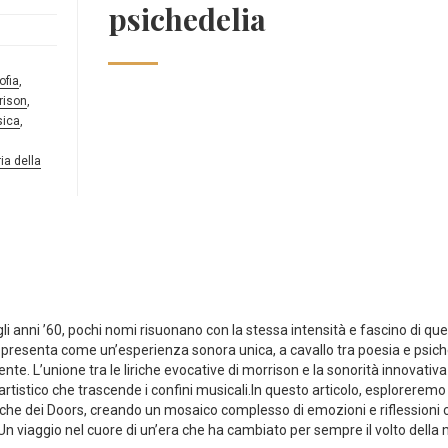
psichedelia
ofia
,
rison
,
ica
,
ia della
i anni ’60, pochi nomi risuonano⁢ con la stessa intensità e fascino di quel
i presenta come un’esperienza sonora unica, a cavallo tra ⁤poesia e psich
nte. L’unione ​tra le liriche evocative di morrison e la sonorità ​innovativ
rtistico che trascende i confini musicali.In questo​ articolo, esploreremo 
iche dei⁣ Doors, ​creando un mosaico complesso di emozioni e riflessioni 
 Un viaggio nel cuore di un’era che ⁢ha cambiato per⁣ sempre il volto della