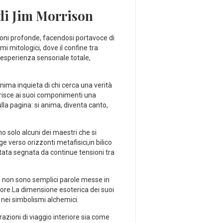
 di Jim Morrison
oni profonde,‌ facendosi portavoce di⁤
ami mitologici, dove il confine tra
esperienza ⁤sensoriale totale,
ima inquieta di chi cerca una verità
erisce ai ‌suoi componimenti una
a⁤ pagina: ⁤si anima,⁢ diventa ​canto,
o⁤ solo alcuni dei maestri che si
ge verso orizzonti metafisici,in bilico
stata⁢ segnata da continue tensioni tra
ti non sono semplici ⁣parole messe in
iore.La dimensione ‍esoterica dei suoi
e nei simbolismi alchemici.
rrazioni di viaggio‌ interiore ​sia come