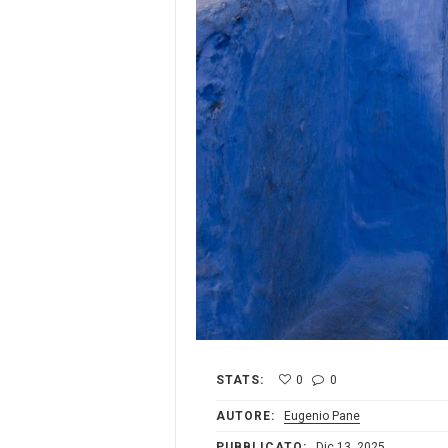
STATS:
0
0
AUTORE:
Eugenio Pane
PUBBLICATO:
Dic 13, 2025