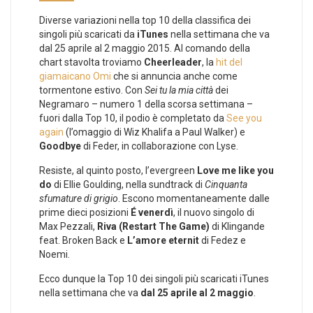
Diverse variazioni nella top 10 della classifica dei
singoli più scaricati da
iTunes
nella settimana che va
dal 25 aprile al 2 maggio 2015. Al comando della
chart stavolta troviamo
Cheerleader
, la
hit del
giamaicano Omi
che si annuncia anche come
tormentone estivo. Con
Sei tu la mia città
dei
Negramaro – numero 1 della scorsa settimana –
fuori dalla Top 10, il podio è completato da
See you
again
(l’omaggio di Wiz Khalifa a Paul Walker) e
Goodbye
di Feder, in collaborazione con Lyse.
Resiste, al quinto posto, l’evergreen
Love me like you
do
di Ellie Goulding, nella sundtrack di
Cinquanta
sfumature di grigio
. Escono momentaneamente dalle
prime dieci posizioni
É venerdì
, il nuovo singolo di
Max Pezzali,
Riva (Restart The Game)
di Klingande
feat. Broken Back e
L’amore eternit
di Fedez e
Noemi.
Ecco dunque la Top 10 dei singoli più scaricati iTunes
nella settimana che va
dal 25 aprile al 2 maggio
.