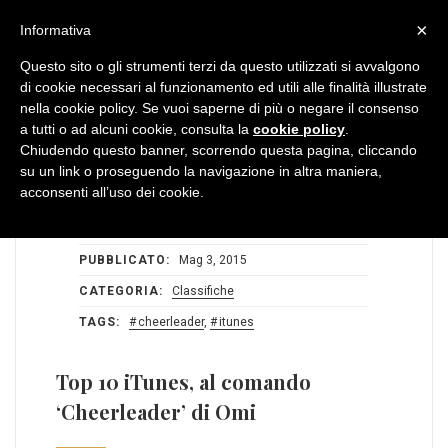
MENU
×
Informativa
Questo sito o gli strumenti terzi da questo utilizzati si avvalgono
di cookie necessari al funzionamento ed utili alle finalità illustrate
nella cookie policy. Se vuoi saperne di più o negare il consenso
a tutti o ad alcuni cookie, consulta la
cookie policy
.
Chiudendo questo banner, scorrendo questa pagina, cliccando
su un link o proseguendo la navigazione in altra maniera,
acconsenti all’uso dei cookie.
STATS:
1
0
AUTORE:
Redazione BlogDiMusica
PUBBLICATO:
Mag 3, 2015
CATEGORIA:
Classifiche
TAGS:
cheerleader
,
itunes
Top 10 iTunes, al comando
‘Cheerleader’ di Omi