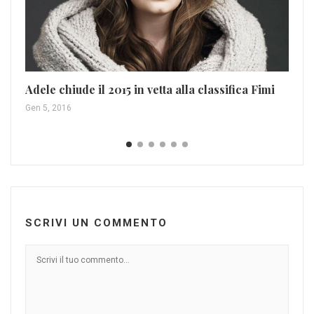
Fe
pl
Gen
Adele chiude il 2015 in vetta alla classifica Fimi
Gen 5, 2016
SCRIVI UN COMMENTO