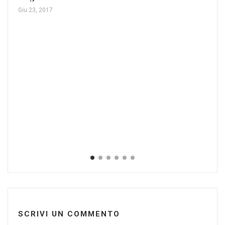
Giu 23, 2017
Ma
iT
Dic
SCRIVI UN COMMENTO