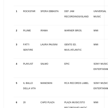
1
ROCKSTAR
SFERA EBBASTA
DEF JAM
UNIVERSAL
RECORDINGS/ISLAND
MUSIC
2
PLUME
IRAMA
WARNER BROS.
WMI
3
FATTI
LAURA PAUSINI
GENTE ED.
WMI
SENTIRE
MUS./ATLANTIC
4
PLAYLIST
SALMO
EPIC
SONY MUSIC
ENTERTAIN
5
IL BALLO
MANESKIN
RCA RECORDS LABEL
SONY MUSIC
DELLA VITA
ENTERTAIN
6
20
CAPO PLAZA
PLAZA MUSIC/STO
WMI
RECORDS/ATLANTIC