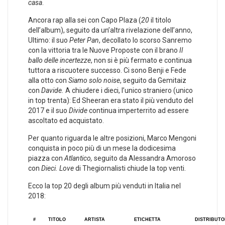
casa
.
Ancora rap alla sei con Capo Plaza (
20
il titolo
dell’album), seguito da un’altra rivelazione dell’anno,
Ultimo: il suo
Peter Pan
, decollato lo scorso Sanremo
con la vittoria tra le Nuove Proposte con il brano
Il
ballo delle incertezze
, non si è più fermato e continua
tuttora a riscuotere successo. Ci sono Benji e Fede
alla otto con
Siamo solo noise
, seguito da Gemitaiz
con
Davide.
A chiudere i dieci, l’unico straniero (unico
in top trenta): Ed Sheeran era stato il più venduto del
2017 e il suo
Divide
continua imperterrito ad essere
ascoltato ed acquistato.
Per quanto riguarda le altre posizioni, Marco Mengoni
conquista in poco più di un mese la dodicesima
piazza con
Atlantico,
seguito da Alessandra Amoroso
con
Dieci. Love
di Thegiornalisti chiude la top venti.
Ecco la top 20 degli album più venduti in Italia nel
2018:
#
TITOLO
ARTISTA
ETICHETTA
DISTRIBUTO