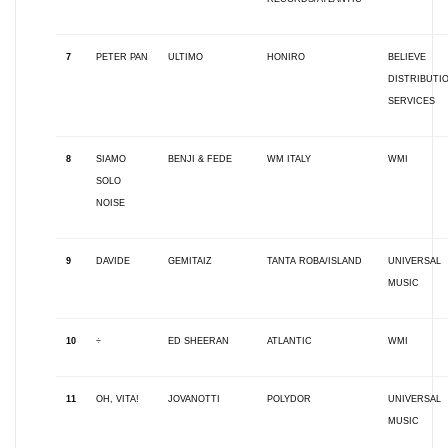
7
PETER PAN
ULTIMO
HONIRO
BELIEVE
DISTRIBUTI
SERVICES
8
SIAMO
BENJI & FEDE
WM ITALY
WMI
SOLO
NOISE
9
DAVIDE
GEMITAIZ
TANTA ROBA/ISLAND
UNIVERSAL
MUSIC
10
÷
ED SHEERAN
ATLANTIC
WMI
11
OH, VITA!
JOVANOTTI
POLYDOR
UNIVERSAL
MUSIC