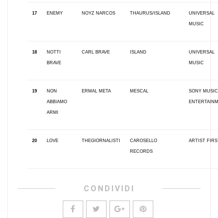
17
ENEMY
NOYZ NARCOS
THAURUS/ISLAND
UNIVERSAL
MUSIC
18
NOTTI
CARL BRAVE
ISLAND
UNIVERSAL
BRAVE
MUSIC
19
NON
ERMAL META
MESCAL
SONY MUSIC
ABBIAMO
ENTERTAIN
ARMI
20
LOVE
THEGIORNALISTI
CAROSELLO
ARTIST FIRS
RECORDS
CONDIVIDI