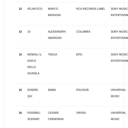
12
ATLANTICO
MARCO
RCA RECORDS LABEL
SONY MUSIC
MENGONI
ENTERTAIN
13
10
ALESSANDRA
COLUMBIA
SONY MUSIC
AMOROSO
ENTERTAIN
14
MOWGLI IL
TEDUA
EPIC
SONY MUSIC
DISCO
ENTERTAIN
DELLA
GIUNGLA
15
ESSERE
EMMA
POLYDOR
UNIVERSAL
QUI
MUSIC
16
POSSIBILI
CESARE
VIRGIN
UNIVERSAL
SCENARI
CREMONINI
MUSIC