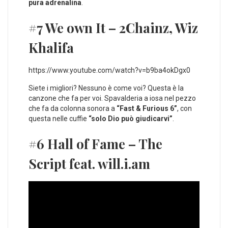
pura adrenalina
.
#7 We own It – 2Chainz, Wiz
Khalifa
https://www.youtube.com/watch?v=b9ba4okDgx0
Siete i migliori? Nessuno è come voi? Questa è la
canzone che fa per voi. Spavalderia a iosa nel pezzo
che fa da colonna sonora a
“Fast & Furious 6”
, con
questa nelle cuffie
“solo Dio può giudicarvi”
.
#6 Hall of Fame – The
Script feat. will.i.am