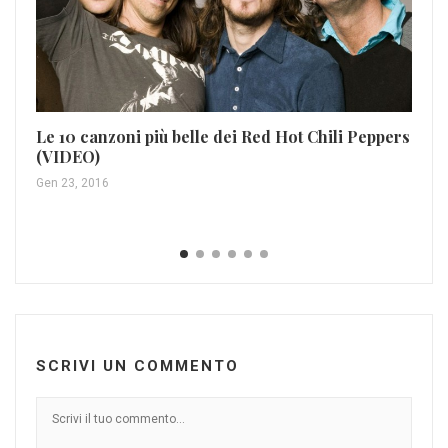
‘T
Le 10 canzoni più belle dei Red Hot Chili Peppers
‘t
(VIDEO)
Lug
Gen 23, 2016
SCRIVI UN COMMENTO