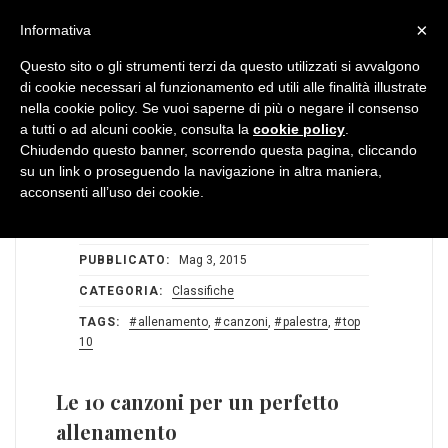
MENU
×
Informativa
Questo sito o gli strumenti terzi da questo utilizzati si avvalgono
di cookie necessari al funzionamento ed utili alle finalità illustrate
nella cookie policy. Se vuoi saperne di più o negare il consenso
a tutti o ad alcuni cookie, consulta la
cookie policy
.
Chiudendo questo banner, scorrendo questa pagina, cliccando
su un link o proseguendo la navigazione in altra maniera,
acconsenti all’uso dei cookie.
STATS:
0
0
AUTORE:
Redazione BlogDiMusica
PUBBLICATO:
Mag 3, 2015
CATEGORIA:
Classifiche
TAGS:
allenamento
,
canzoni
,
palestra
,
top
10
Le 10 canzoni per un perfetto
allenamento