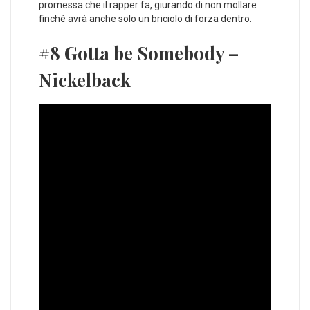
promessa che il rapper fa, giurando di non mollare
finché avrà anche solo un briciolo di forza dentro.
#8 Gotta be Somebody –
Nickelback