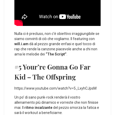
Nulla ci è precluso, non c’è obiettivo irraggiungibile se
siamo convinti di ciò che vogliamo. Il featuring con
will.i.am
dà al pezzo grande enfasi e quel tocco di
rap che rende la canzone piacevole anche a chi non
ama le melodie dei
“The Script”
.
#5 Your’re Gonna Go Far
Kid – The Offspring
https://www.youtube.com/watch?v=5_LxyhCJpsM
Un po’ di sano punk-rock renderà il vostro
allenamento più dinamico e vorreste che non finisse
mai. Il
ritmo incalzante
del pezzo smorza la fatica e
sarà il workout a beneficiarne.