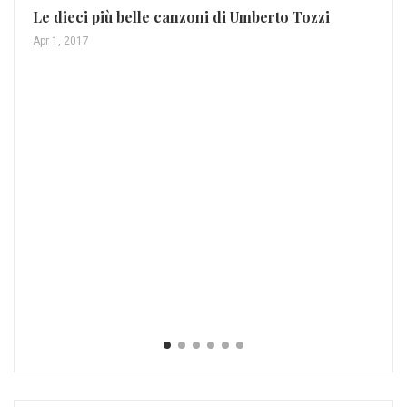
Le dieci più belle canzoni di Umberto Tozzi
Le
Apr 1, 2017
Mar