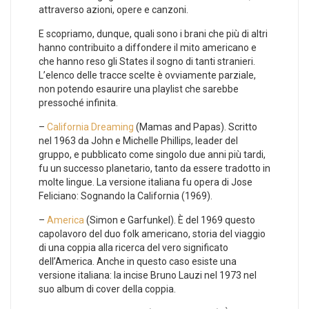
attraverso azioni, opere e canzoni.
E scopriamo, dunque, quali sono i brani che più di altri
hanno contribuito a diffondere il mito americano e
che hanno reso gli States il sogno di tanti stranieri.
L’elenco delle tracce scelte è ovviamente parziale,
non potendo esaurire una playlist che sarebbe
pressoché infinita.
–
California Dreaming
(Mamas and Papas). Scritto
nel 1963 da John e Michelle Phillips, leader del
gruppo, e pubblicato come singolo due anni più tardi,
fu un successo planetario, tanto da essere tradotto in
molte lingue. La versione italiana fu opera di Jose
Feliciano: Sognando la California (1969).
–
America
(Simon e Garfunkel). È del 1969 questo
capolavoro del duo folk americano, storia del viaggio
di una coppia alla ricerca del vero significato
dell’America. Anche in questo caso esiste una
versione italiana: la incise Bruno Lauzi nel 1973 nel
suo album di cover della coppia.