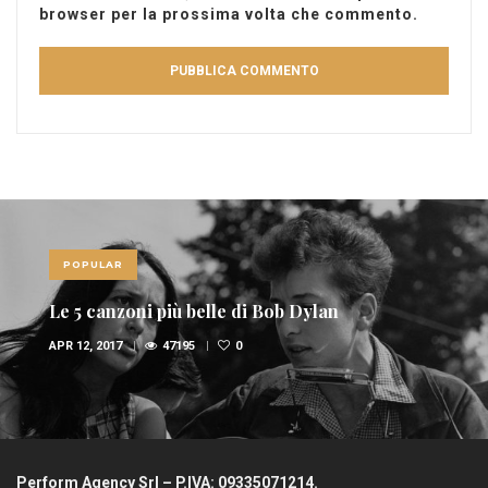
browser per la prossima volta che commento.
POPULAR
le di Bob Dylan
Le 10 canzoni più s
0
FEB 6, 2017
36944
Perform Agency Srl – P.IVA: 09335071214.