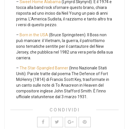
–
Sweet Home Alabama
(Lynyrd Skynyrd). È il 1974 e
tocca alla band rock sfornare questo brano, chiara
risposta ad uno inciso da Neil Young un paio di anni
prima. L’America Sudista, il razzismo e tanto altro tra
i versi di questo pezzo.
–
Born in the USA
(Bruce Springsteen). Il Boss non
può mancare: il Vietnam, la guerra, il patriottismo
sono tematiche sentite per il cantautore del New
Jersey, che pubblica nel 1982 una vera perla della sua
carriera.
–
The Star-Spangled Banner
(Inno Nazionale Stati
Uniti). Parole tratte dal poema The Defence of Fort
McHenry (1814) di Francis Scott Key, trasformate in
un canto sulle note di To Anacreon in Heaven del
compositore inglese John Stafford Smith. È l’inno
ufficiale statunitense dal 3 marzo 1931.
CONDIVIDI