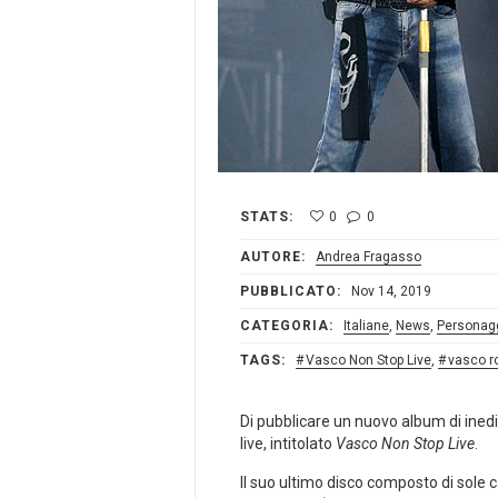
STATS:
0
0
AUTORE:
Andrea Fragasso
PUBBLICATO:
Nov 14, 2019
CATEGORIA:
Italiane
,
News
,
Personag
TAGS:
Vasco Non Stop Live
,
vasco r
Di pubblicare un nuovo album di ined
live, intitolato
Vasco Non Stop Live
.
Il suo ultimo disco composto di sole 