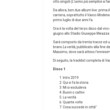
otto singoli (
L’uomo più semplice
a fa
Da allora, ben due album live: prima i
carriera, soprattutto il
Vasco Modena
primo luglio di due anni fa.
Ora è la volta del terzo disco dal vivo
giugno allo Stadio Giuseppe Meazza di
Sarà composto da trenta tracce ed un
brano
La verità
, pubblicato alla fine d
Massimo, dove sarà atteso l’ennesimo
Di seguito, la tracklist completa di
Vas
Disco 1
Intro 2019
Qui si fa la storia
Mi si escludeva
Buoni o cattivi
La verità
Quante volte
Cosa succede in città”