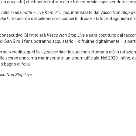
r da apripista) che hanno fruttato oltre trecentomila copie vendute co
l
Tutto in una notte – Live Kom 015
; poi, intervallato dal
Vasco Non Stop
per
 Park
, resoconto del celeberrimo concerto di cui è stato protagonista il r
 consecutivo. Si intitolerà
Vasco Non Stop Live
e sarà costituito dal raccon
 San Siro. I fans potranno acquistarlo – o fruirne digitalmente – a par
 solo inedito, quel
Se ti potessi dire
da qualche settimana già in rotazione
ello scorso anno, ma mai inserito in un album ufficiale. Nel 2020, infine, è
 bagno di folla.
co Non Stop Live
.