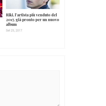
Riki, l’artista più venduto del
2017, già pronto per un nuovo
Glenn Miller e l’epoca 
album
danze e big band
Set 25, 2017
Set 18, 2025