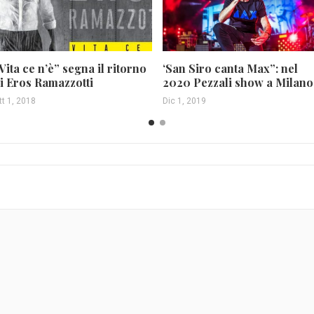
Vita ce n’è” segna il ritorno
‘San Siro canta Max”: nel
i Eros Ramazzotti
2020 Pezzali show a Milano
tt 1, 2018
Dic 1, 2019