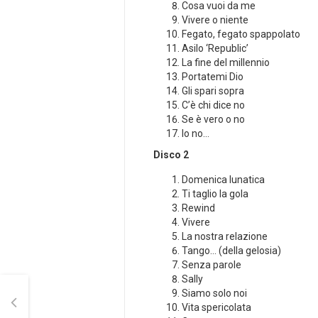
Cosa vuoi da me
Vivere o niente
Fegato, fegato spappolato
Asilo ‘Republic’
La fine del millennio
Portatemi Dio
Gli spari sopra
C’è chi dice no
Se è vero o no
Io no…
Disco 2
Domenica lunatica
Ti taglio la gola
Rewind
Vivere
La nostra relazione
Tango… (della gelosia)
Senza parole
Sally
Siamo solo noi
Vita spericolata