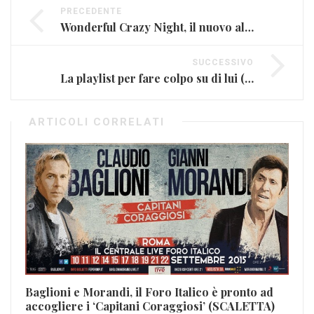
PRECEDENTE
Wonderful Crazy Night, il nuovo album di Elton John (FOTO E VIDEO)
SUCCESSIVO
La playlist per fare colpo su di lui (VIDEO)
ARTICOLI CORRELATI
Baglioni e Morandi, il Foro Italico è pronto ad
accogliere i ‘Capitani Coraggiosi’ (SCALETTA)
Le