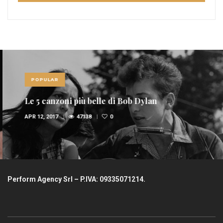
POPULAR
Le 5 canzoni più belle di Bob Dylan
APR 12, 2017
47138
0
Perform Agency Srl – P.IVA: 09335071214.