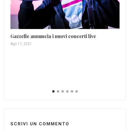
Gazzelle annuncia i nuovi concerti live
Ago 17, 2021
“A
Da
Gen
SCRIVI UN COMMENTO