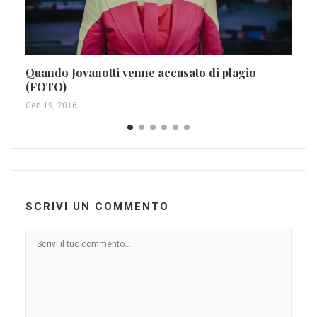
Quando Jovanotti venne accusato di plagio
He
(FOTO)
(F
Gen 19, 2016
Nov
SCRIVI UN COMMENTO