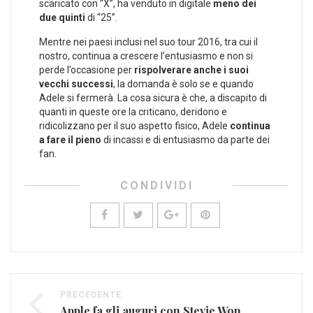
scaricato con “X”, ha venduto in digitale
meno dei
due quinti
di “25”.
Mentre nei paesi inclusi nel suo tour 2016, tra cui il
nostro, continua a crescere l’entusiasmo e non si
perde l’occasione per
rispolverare anche i suoi
vecchi successi
, la domanda è solo se e quando
Adele si fermerà. La cosa sicura è che, a discapito di
quanti in queste ore la criticano, deridono e
ridicolizzano per il suo aspetto fisico, Adele
continua
a fare il pieno
di incassi e di entusiasmo da parte dei
fan.
CONDIVIDI
PRECEDENTE
Apple fa gli auguri con Stevie Wonder ed Andra Day (VIDEO)