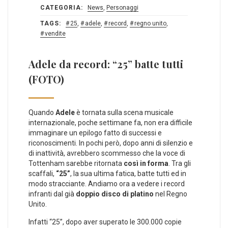
CATEGORIA:
News
,
Personaggi
TAGS:
25
,
adele
,
record
,
regno unito
,
vendite
Adele da record: “25” batte tutti
(FOTO)
Quando
Adele
è tornata sulla scena musicale
internazionale, poche settimane fa, non era difficile
immaginare un epilogo fatto di successi e
riconoscimenti. In pochi però, dopo anni di silenzio e
di inattività, avrebbero scommesso che la voce di
Tottenham sarebbe ritornata
così in forma
. Tra gli
scaffali,
“25”
, la sua ultima fatica, batte tutti ed in
modo stracciante. Andiamo ora a vedere i record
infranti dal già
doppio disco di platino
nel Regno
Unito.
Infatti “25”, dopo aver superato le 300.000 copie