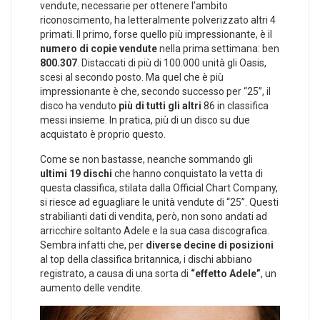
vendute, necessarie per ottenere l’ambito
riconoscimento, ha letteralmente polverizzato altri 4
primati. Il primo, forse quello più impressionante, è il
numero di copie vendute
nella prima settimana: ben
800.307
. Distaccati di più di 100.000 unità gli Oasis,
scesi al secondo posto. Ma quel che è più
impressionante è che, secondo successo per “25”, il
disco ha venduto
più di tutti gli altri
86 in classifica
messi insieme. In pratica, più di un disco su due
acquistato è proprio questo.
Come se non bastasse, neanche sommando gli
ultimi 19 dischi
che hanno conquistato la vetta di
questa classifica, stilata dalla Official Chart Company,
si riesce ad eguagliare le unità vendute di “25”. Questi
strabilianti dati di vendita, però, non sono andati ad
arricchire soltanto Adele e la sua casa discografica.
Sembra infatti che, per
diverse decine di posizioni
al top della classifica britannica, i dischi abbiano
registrato, a causa di una sorta di
“effetto Adele”
, un
aumento delle vendite.