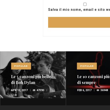
Salva il mio nome, email e sito 
POPULAR
POPULAR
Le 5 canzoni più belle
Le 10 canzoni più
di Bob Dylan
di sempre
APR 12, 2017
47390
FEB 6, 2017
36948
0