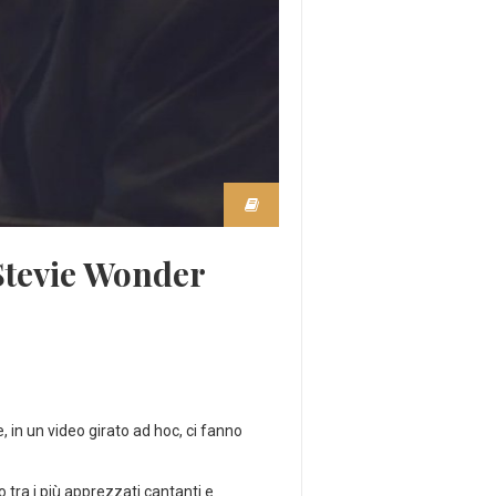
 Stevie Wonder
e, in un video girato ad hoc, ci fanno
tra i più apprezzati cantanti e