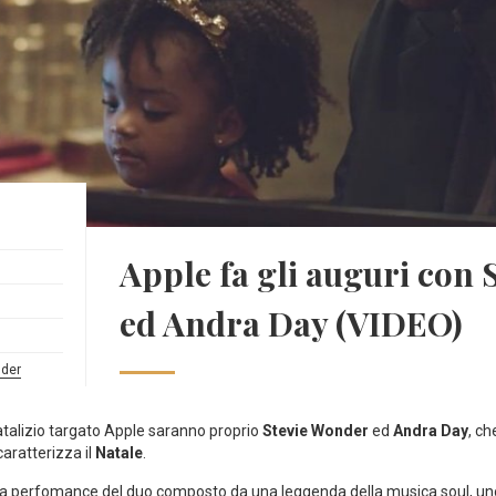
Apple fa gli auguri con
ed Andra Day (VIDEO)
nder
atalizio targato Apple saranno proprio
Stevie Wonder
ed
Andra Day
, ch
caratterizza il
Natale
.
alla perfomance del duo composto da una leggenda della musica soul, uno 