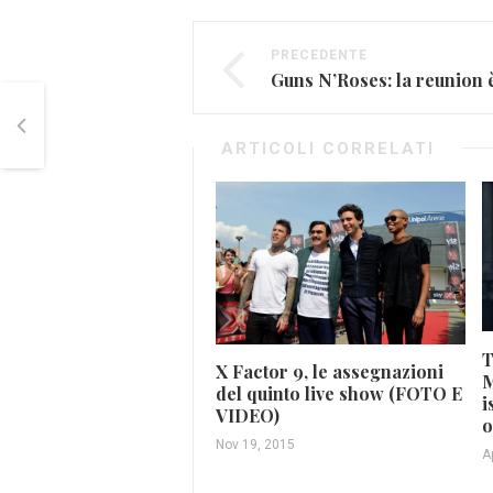
PRECEDENTE
Guns N’Roses: la reunion 
ARTICOLI CORRELATI
T
X Factor 9, le assegnazioni
M
del quinto live show (FOTO E
i
VIDEO)
o
Nov 19, 2015
A