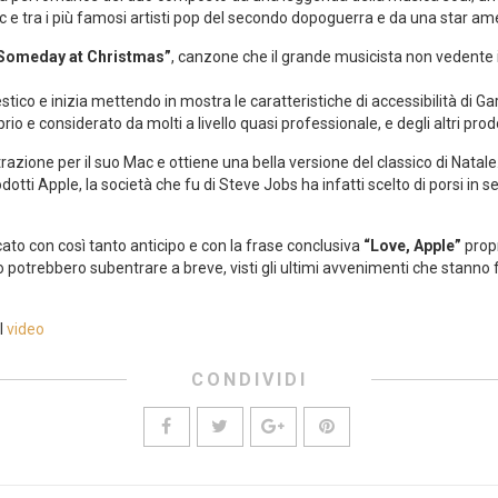
sic e tra i più famosi artisti pop del secondo dopoguerra e da una star a
Someday at Christmas”
, canzone che il grande musicista non vedente 
stico e inizia mettendo in mostra le caratteristiche di accessibilità d
io e considerato da molti a livello quasi professionale, e degli altri prod
zione per il suo Mac e ottiene una bella versione del classico di Natale. 
dotti Apple, la società che fu di Steve Jobs ha infatti scelto di porsi in 
ato con così tanto anticipo e con la frase conclusiva
“Love, Apple”
propr
no o potrebbero subentrare a breve, visti gli ultimi avvenimenti che stann
il
video
CONDIVIDI