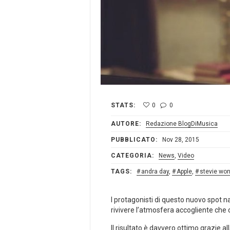
STATS:
0
0
AUTORE:
Redazione BlogDiMusica
PUBBLICATO:
Nov 28, 2015
CATEGORIA:
News
,
Video
TAGS:
andra day
,
Apple
,
stevie wo
I protagonisti di questo nuovo spot n
rivivere l’atmosfera accogliente che 
Il risultato è davvero ottimo grazie 