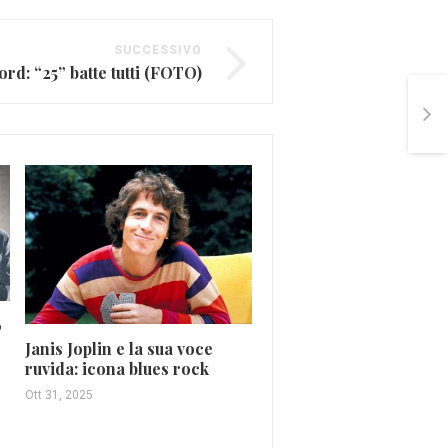
SUCCESSIVO
rd: “25” batte tutti (FOTO)
Iron Maiden e “The N
of the Beast”
Mag 17, 2026
0
Janis Joplin e la sua voce
ruvida: icona blues rock
Ott 31, 2025