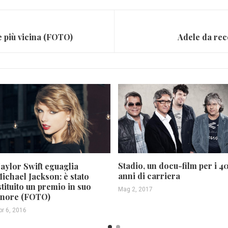
è più vicina (FOTO)
Adele da reco
Stadio, un docu-film per i 4
aylor Swift eguaglia
anni di carriera
ichael Jackson: è stato
stituito un premio in suo
Mag 2, 2017
nore (FOTO)
pr 6, 2016