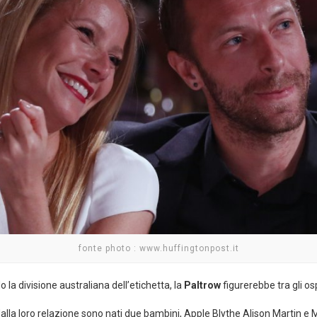
fonte photo : www.huffingtonpost.it
o la divisione australiana dell’etichetta, la
Paltrow
figurerebbe tra gli osp
 dalla loro relazione sono nati due bambini, Apple Blythe Alison Martin 