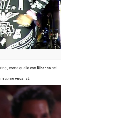
ring , come quella con
Rihanna
nel
bum come
vocalist
.