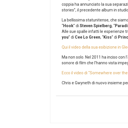
coppia ha annunciato la sua separazio
stories”, il precedente album in studi
La bellissima statunitense, che siamo 
“
Hook
” di
Steven Spielberg
, “
Paradi
Alle sue spalle infatti le esperienze tr
you
” di
Cee Lo Green
, “
Kiss
” di
Prin
Qui il video della sua esibizione in Gl
Ma non solo. Nel 2011 ha inciso con l
sonore di film che l’hanno vista imp
Ecco il video di “Somewhere over the
Chris e Gwyneth di nuovo insieme per 