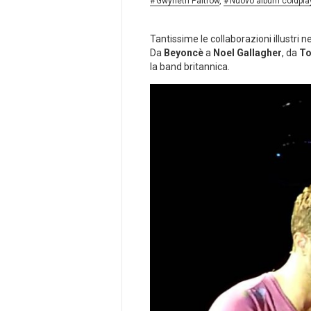
Gwyneth Paltrow
,
Nuovo album coldpla
Tantissime le collaborazioni illustri 
Da
Beyoncè
a
Noel Gallagher
, da
To
la band britannica.