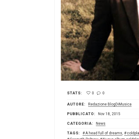
STATS:
0
0
AUTORE:
Redazione BlogDiMusica
PUBBLICATO:
Nov 18, 2015
CATEGORIA:
News
TAGS:
A head full of dreams
,
coldpl