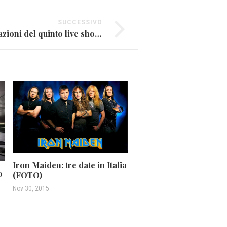
SUCCESSIVO
X Factor 9, le assegnazioni del quinto live show (FOTO E VIDEO)
Iron Maiden: tre date in Italia
o
Giuni Russo: arriva l’a
(FOTO)
inedito Aliena
Nov 30, 2015
Dic 15, 2020