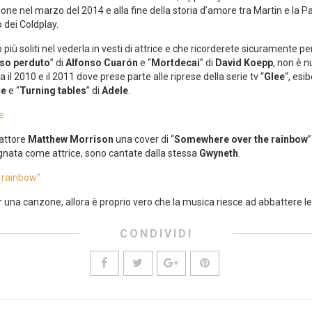
ne nel marzo del 2014 e alla fine della storia d’amore tra Martin e la P
o dei Coldplay.
più soliti nel vederla in vesti di attrice e che ricorderete sicuramente p
so perduto
” di
Alfonso Cuarón
e “
Mortdecai
” di
David Koepp
, non è n
a il 2010 e il 2011 dove prese parte alle riprese della serie tv “
Glee
“, esi
ce
e “
Turning tables
” di
Adele
.
ee
’attore
Matthew Morrison
una cover di “
Somewhere over the rainbow
egnata come attrice, sono cantate dalla stessa
Gwyneth
.
 rainbow”
una canzone, allora è proprio vero che la musica riesce ad abbattere le 
CONDIVIDI