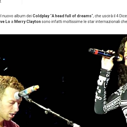
y
nel nuovo album dei
Coldplay
“
A head full of dreams
“, che uscirà il 4 Di
ve Lo
a
Merry Clayton
sono infatti moltissime le star internazionali ch