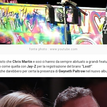
fonte photo : www.youtube.com
visto che
Chris Martin
e soci ci hanno da sempre abituato a grandi featu
 o come quella con
Jay-Z
per la registrazione del brano “
Lost!
“.
i che darebbero per certa la presenza di
Gwyneth Paltrow
nel nuovo al