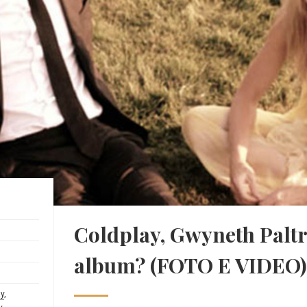
Coldplay, Gwyneth Palt
album? (FOTO E VIDEO)
ay
,