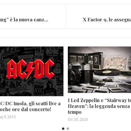
Adele, ”When We Were Young” è la nuova canzone
I Led Zeppelin e “Stairway t
C/DC Imola, gli scatti live a
Heaven”: la leggenda senza
oche ore dal concerto!
tempo
ug 9, 2015
Dic 20, 2025