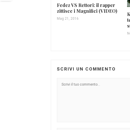
Fedez VS Rettori: il rapper
zittisce i Magnifici (VIDEO)
K
Mag 21, 2016
t
s
N
SCRIVI UN COMMENTO