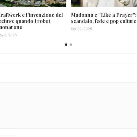
raftwerk e l’invenzione del
Madonna e “Like a Prayer”:
echno: quando i robot
scandalo, fede e pop culture
uonarono
Set 30, 2025
ov 6, 2025