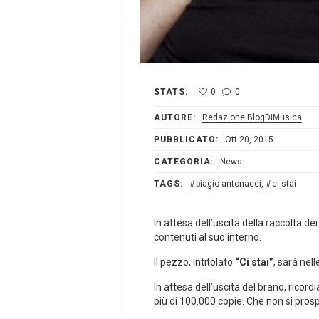
STATS:
0
0
AUTORE:
Redazione BlogDiMusica
PUBBLICATO:
Ott 20, 2015
CATEGORIA:
News
TAGS:
biagio antonacci
,
ci stai
In attesa dell’uscita della raccolta de
contenuti al suo interno.
Il pezzo, intitolato
“Ci stai”
, sarà nell
In attesa dell’uscita del brano, ricor
più di 100.000 copie. Che non si pros