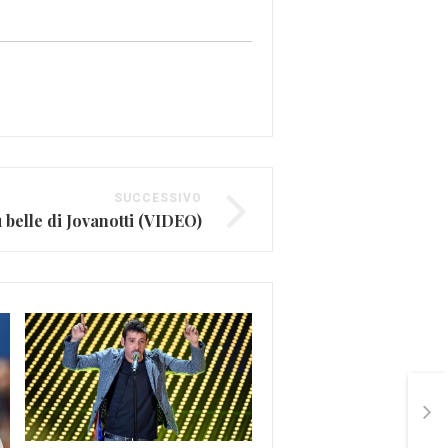
SUCCESSIVO
 belle di Jovanotti (VIDEO)
Eurovision Song Contes
2017, la finale: forza Ga