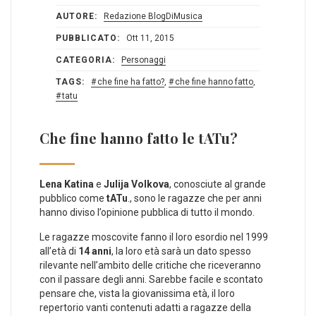
AUTORE:
Redazione BlogDiMusica
PUBBLICATO:
Ott 11, 2015
CATEGORIA:
Personaggi
TAGS:
che fine ha fatto?
,
che fine hanno fatto
,
tatu
Che fine hanno fatto le tATu?
Lena Katina
e
Julija Volkova
, conosciute al grande
pubblico come
tATu
., sono le ragazze che per anni
hanno diviso l’opinione pubblica di tutto il mondo.
Le ragazze moscovite fanno il loro esordio nel 1999
all’età di
14 anni
, la loro età sarà un dato spesso
rilevante nell’ambito delle critiche che riceveranno
con il passare degli anni. Sarebbe facile e scontato
pensare che, vista la giovanissima età, il loro
repertorio vanti contenuti adatti a ragazze della