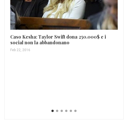
Fe
Giu
Caso Kesha: Taylor Swift dona 250.000$ e i
social non la abbandonano
Feb 22, 2016