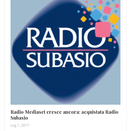
Ad
Gen
Radio Mediaset cresce ancora: acquistata Radio
Subasio
Lug 7, 2017