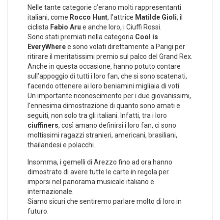
Nelle tante categorie c’erano molti rappresentanti
italiani, come
Rocco Hunt
, l’attrice
Matilde Gioli
, il
ciclista
Fabio Aru
e anche loro, i Ciuffi Rossi.
Sono stati premiati nella categoria
Cool is
EveryWhere
e sono volati direttamente a Parigi per
ritirare il meritatissimi premio sul palco del Grand Rex.
Anche in questa occasione, hanno potuto contare
sull’appoggio di tutti i loro fan, che si sono scatenati,
facendo ottenere ai loro beniamini migliaia di voti.
Un importante riconoscimento per i due giovanissimi,
l’ennesima dimostrazione di quanto sono amati e
seguiti, non solo tra gli italiani. Infatti, tra i loro
ciuffiners
, così amano definirsi i loro fan, ci sono
moltissimi ragazzi stranieri, americani, brasiliani,
thailandesi e polacchi.
Insomma, i gemelli di Arezzo fino ad ora hanno
dimostrato di avere tutte le carte in regola per
imporsi nel panorama musicale italiano e
internazionale.
Siamo sicuri che sentiremo parlare molto di loro in
futuro.