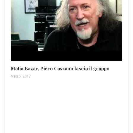
Pr
Matia Bazar, Piero Cassano lascia il gruppo
pr
Mag 5, 2017
Mag