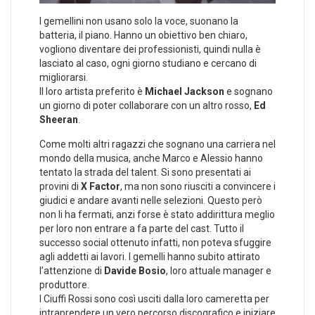
I gemellini non usano solo la voce, suonano la
batteria, il piano. Hanno un obiettivo ben chiaro,
vogliono diventare dei professionisti, quindi nulla è
lasciato al caso, ogni giorno studiano e cercano di
migliorarsi.
Il loro artista preferito è
Michael Jackson
e sognano
un giorno di poter collaborare con un altro rosso,
Ed
Sheeran
.
Come molti altri ragazzi che sognano una carriera nel
mondo della musica, anche Marco e Alessio hanno
tentato la strada del talent. Si sono presentati ai
provini di
X Factor
, ma non sono riusciti a convincere i
giudici e andare avanti nelle selezioni. Questo però
non li ha fermati, anzi forse è stato addirittura meglio
per loro non entrare a fa parte del cast. Tutto il
successo social ottenuto infatti, non poteva sfuggire
agli addetti ai lavori. I gemelli hanno subito attirato
l’attenzione di
Davide Bosio
, loro attuale manager e
produttore.
I Ciuffi Rossi sono così usciti dalla loro cameretta per
intraprendere un vero percorso discografico e iniziare