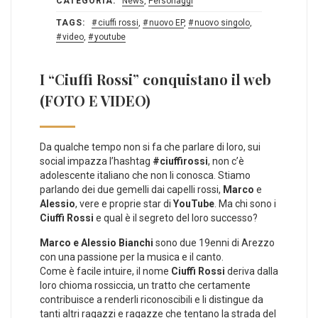
CATEGORIA:
News
,
Personaggi
TAGS:
ciuffi rossi
,
nuovo EP
,
nuovo singolo
,
video
,
youtube
I “Ciuffi Rossi” conquistano il web
(FOTO E VIDEO)
Da qualche tempo non si fa che parlare di loro, sui
social impazza l’hashtag
#ciuffirossi
, non c’è
adolescente italiano che non li conosca. Stiamo
parlando dei due gemelli dai capelli rossi,
Marco
e
Alessio
, vere e proprie star di
YouTube
. Ma chi sono i
Ciuffi Rossi
e qual è il segreto del loro successo?
Marco e Alessio Bianchi
sono due 19enni di Arezzo
con una passione per la musica e il canto.
Come è facile intuire, il nome
Ciuffi Rossi
deriva dalla
loro chioma rossiccia, un tratto che certamente
contribuisce a renderli riconoscibili e li distingue da
tanti altri ragazzi e ragazze che tentano la strada del