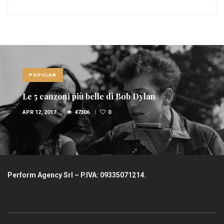
POPULAR
Le 5 canzoni più belle di Bob Dylan
APR 12, 2017
47306
0
Perform Agency Srl – P.IVA: 09335071214.