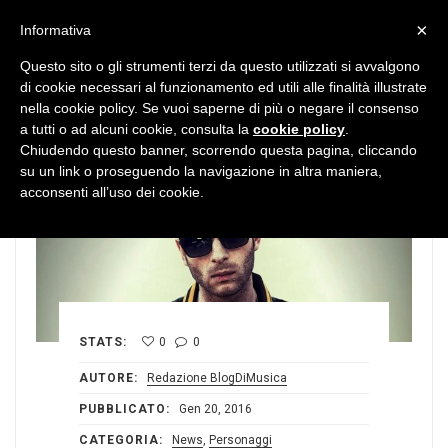
MENU
×
Informativa
Questo sito o gli strumenti terzi da questo utilizzati si avvalgono
di cookie necessari al funzionamento ed utili alle finalità illustrate
nella cookie policy. Se vuoi saperne di più o negare il consenso
a tutti o ad alcuni cookie, consulta la
cookie policy
.
Chiudendo questo banner, scorrendo questa pagina, cliccando
su un link o proseguendo la navigazione in altra maniera,
acconsenti all’uso dei cookie.
STATS:
0
0
AUTORE:
Redazione BlogDiMusica
PUBBLICATO:
Gen 20, 2016
CATEGORIA:
News
,
Personaggi