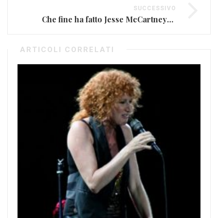
SUCCESSIVO
Che fine ha fatto Jesse McCartney? (VIDEO)
ARTICOLI CORRELATI
Il
Dic