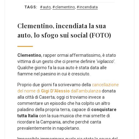
TAGS:
auto
,
clementino
,
incendiata
Clementino, incendiata la sua
auto, lo sfogo sui social (FOTO)
Clementino
, rapper ormai affermatissimo, è stato
vittima di un gesto che ci preme definire
‘vigliacco’
.
Qualche giorno fa la sua auto è stata data alle
fiamme nel paesino in cui è cresciuto.
Proprio due giorni fa scrivevamo della
cancellazione
del nome di
Gigi D’Alessio
dall’ambulanza
donata
alla città di Caserta; oggi ci troviamo invece a
commentare un episodio che ha colpito un altro
paladino della propria terra, capace di
conquistare
tutta Italia
con la sua musica che mai smette di
ricordare la Campania, anche perché canta
prevalentemente in napoletano.
Impossibile immaginare quale sia stata la causa del