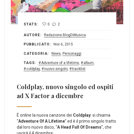
STATS:
0
2
AUTORE:
Redazione BlogDiMusica
PUBBLICATO:
Nov 6, 2015
CATEGORIA:
News
,
Personaggi
TAGS:
Adventure of a lifetime
,
album
,
coldplay
,
nuovo singolo
,
tracklist
Coldplay, nuovo singolo ed ospiti
ad X Factor a dicembre
È online la nuova canzone dei
Coldplay
: si chiama
“
Adventure Of A Lifetime
” ed è il primo singolo tratto
dal loro nuovo disco, “
A Head Full Of Dreams
”, che
uscirà il 4 dicembre.