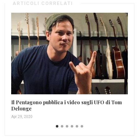
ARTICOLI CORRELATI
Ea
Dic
Il Pentagono pubblica i video sugli UFO di Tom
Delonge
Apr 29, 2020