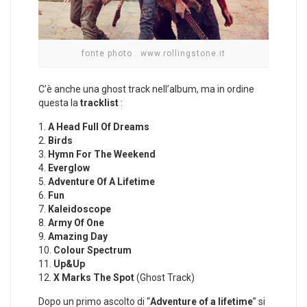
fonte photo : www.rollingstone.it
C’è anche una ghost track nell’album, ma in ordine
questa la
tracklist
:
1.
A Head Full Of Dreams
2.
Birds
3.
Hymn For The Weekend
4.
Everglow
5.
Adventure Of A Lifetime
6.
Fun
7.
Kaleidoscope
8.
Army Of One
9.
Amazing Day
10.
Colour Spectrum
11.
Up&Up
12.
X Marks The Spot
(Ghost Track)
Dopo un primo ascolto di “
Adventure of a lifetime
” si