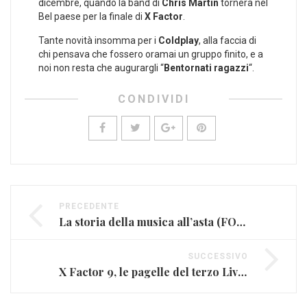
dicembre, quando la band di
Chris Martin
tornerà nel
Bel paese per la finale di
X Factor
.
Tante novità insomma per i
Coldplay
, alla faccia di
chi pensava che fossero oramai un gruppo finito, e a
noi non resta che augurargli “
Bentornati ragazzi
“.
CONDIVIDI
PRECEDENTE
La storia della musica all’asta (FOTO)
SUCCESSIVO
X Factor 9, le pagelle del terzo Live Show