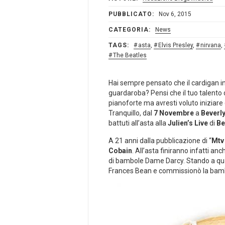
PUBBLICATO:
Nov 6, 2015
CATEGORIA:
News
TAGS:
asta
,
Elvis Presley
,
nirvana
,
The Beatles
Hai sempre pensato che il cardigan 
guardaroba? Pensi che il tuo talento 
pianoforte ma avresti voluto iniziare 
Tranquillo, dal
7 Novembre
a
Beverly
battuti all’asta alla
Julien’s Live
di
Be
A 21 anni dalla pubblicazione di “
Mtv
Cobain
. All’asta finiranno infatti an
di bambole Dame Darcy. Stando a quant
Frances Bean e commissionò la bambo