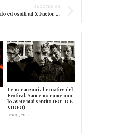
SUCCESSIVO
Coldplay, nuovo singolo ed ospiti ad X Factor a dicembre
Le 10 canzoni alternative del
Festival, Sanremo come non
Bob Dylan torna dopo 8
lo avete mai sentito (FOTO E
con un nuovo disco
VIDEO)
Mag 8, 2020
Gen 31, 2016