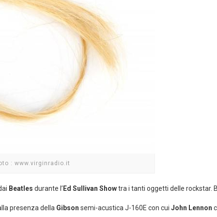
oto : www.virginradio.it
dai
Beatles
durante l’
Ed Sullivan Show
tra i tanti oggetti delle rockstar.
alla presenza della
Gibson
semi-acustica J-160E con cui
John Lennon
c