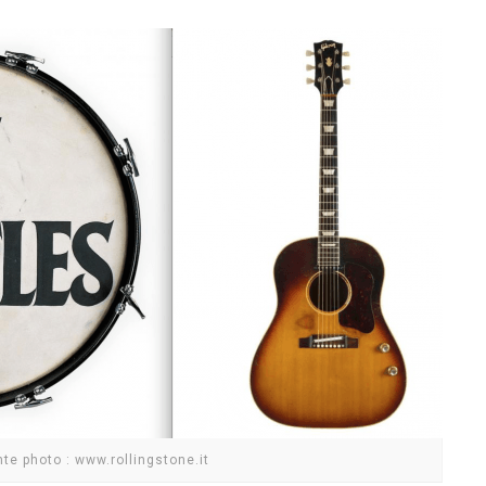
nte photo : www.rollingstone.it