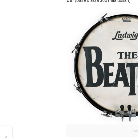
Do
” (base d’asta 300 mila dollari).
fo