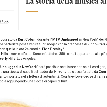
La storia della musica a
Rock
,
indossato da
Kurt Cobain
durante l'”
MTV Unplugged in New York
” dei
N
da batterista possa venire fuori meglio con la grancassa di
Ringo Starr
con quello in oro 24 carati di
Elvis Presley
?
 Hills
il rock è all’asta. Sono infatti circa 350 i cimeli appartenuti alle p
verly Hills
, Los Angeles.
 Unplugged in New York
” sarà possibile acquistare non solo il cardiga
che una ciocca di capelli del leader dei
Nirvana
. La ciocca fu data da
Cour
o riportato nella lettera di autenticità, Courtney Love decise di far rea
la aggiungendo una ciocca di capelli di Kurt.