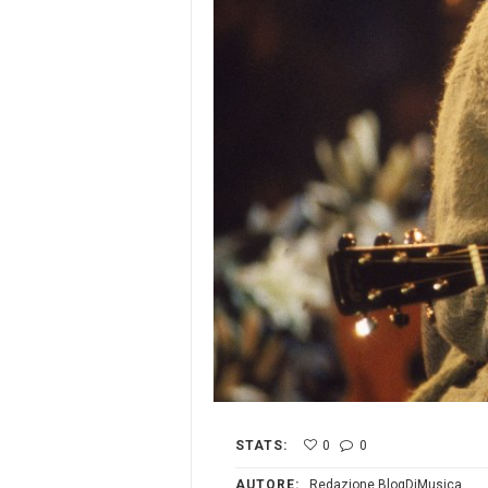
STATS:
0
0
AUTORE:
Redazione BlogDiMusica