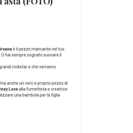
ll’asta (FOTO)
irvana
è il pezzo mancante nel tuo
? O hai sempre sognato suonare il
iù grandi rockstar e che verranno
n, ma anche un vero e proprio pezzo di
tney Love
alla fumettista e creatrice
lizzare una bambola per la figlia