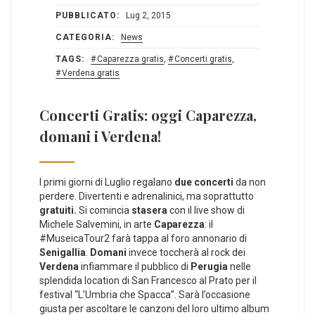
PUBBLICATO:
Lug 2, 2015
CATEGORIA:
News
TAGS:
Caparezza gratis
,
Concerti gratis
,
Verdena gratis
Concerti Gratis: oggi Caparezza,
domani i Verdena!
I primi giorni di Luglio regalano
due concerti
da non
perdere. Divertenti e adrenalinici, ma soprattutto
gratuiti.
Si comincia
stasera
con il live show di
Michele Salvemini, in arte
Caparezza
: il
#MuseicaTour2 farà tappa al foro annonario di
Senigallia
.
Domani
invece toccherà al rock dei
Verdena
infiammare il pubblico di
Perugia
nelle
splendida location di San Francesco al Prato per il
festival “L’Umbria che Spacca”. Sarà l’occasione
giusta per ascoltare le canzoni del loro ultimo album