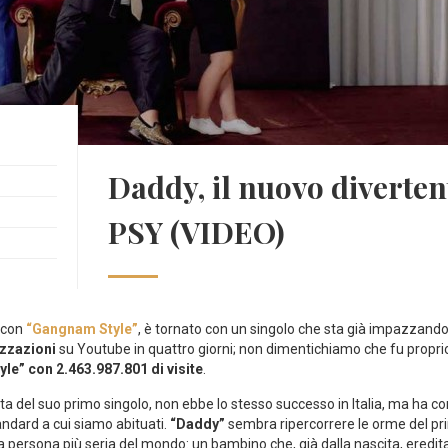
Daddy, il nuovo diverten
PSY (VIDEO)
o con
“Gangnam Style”
, è tornato con un singolo che sta già impazzand
izzazioni
su Youtube in quattro giorni; non dimentichiamo che fu proprio 
le” con 2.463.987.801 di visite
.
scita del suo primo singolo, non ebbe lo stesso successo in Italia, ma h
andard a cui siamo abituati.
“Daddy”
sembra ripercorrere le orme del pr
a persona più seria del mondo: un bambino che, già dalla nascita, eredita