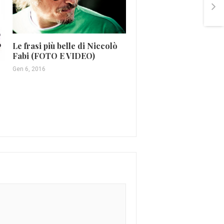
Le frasi più belle di Niccolò
Fabi (FOTO E VIDEO)
Gen 6, 2016
Max Pezzali, “Welcome 
Miami” è il nuovo singo
Giu 19, 2019