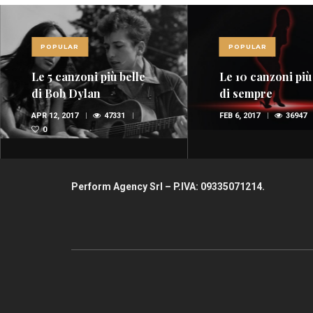
POPULAR
POPULAR
Le 10 canzoni più sexy
Red Power, nel 
di sempre
della musica
spopolano i rossi
FEB 6, 2017
36947
1
OTT 29, 2015
35662
(FOTO E VIDEO)
1
Perform Agency Srl – P.IVA: 09335071214.