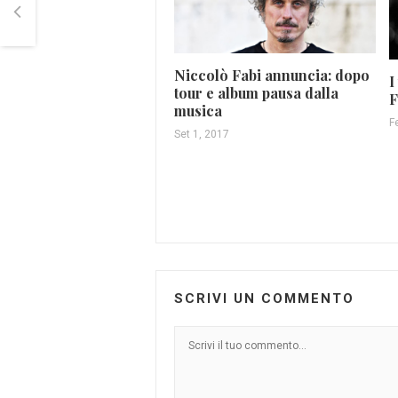
Niccolò Fabi annuncia: dopo
I
tour e album pausa dalla
F
musica
F
Set 1, 2017
SCRIVI UN COMMENTO