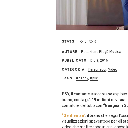
STATS:
0
0
AUTORE:
Redazione BlogDiMusica
PUBBLICATO:
Dic 3, 2015
CATEGORIA:
Personaggi
,
Video
TAGS:
daddy
,
psy
PSY
, il cantante sudcoreano esplos
brano, conta già
19 milioni di visual
contatore del tubo con
“Gangnam Sty
“Gentleman”
, il brano che seguì l’u
visualizzazioni spaventoso per gli st
video che metterebbe in crisi anche l