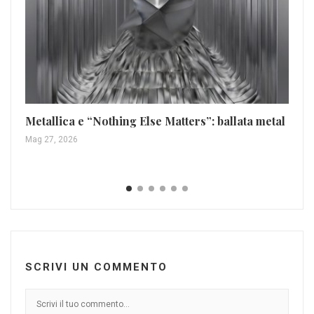
Metallica e “Nothing Else Matters”: ballata metal
Ex
Mag 27, 2026
Giu
SCRIVI UN COMMENTO