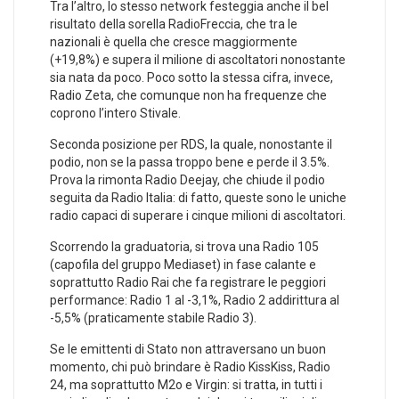
Tra l’altro, lo stesso network festeggia anche il bel
risultato della sorella RadioFreccia, che tra le
nazionali è quella che cresce maggiormente
(+19,8%) e supera il milione di ascoltatori nonostante
sia nata da poco. Poco sotto la stessa cifra, invece,
Radio Zeta, che comunque non ha frequenze che
coprono l’intero Stivale.
Seconda posizione per RDS, la quale, nonostante il
podio, non se la passa troppo bene e perde il 3.5%.
Prova la rimonta Radio Deejay, che chiude il podio
seguita da Radio Italia: di fatto, queste sono le uniche
radio capaci di superare i cinque milioni di ascoltatori.
Scorrendo la graduatoria, si trova una Radio 105
(capofila del gruppo Mediaset) in fase calante e
soprattutto Radio Rai che fa registrare le peggiori
performance: Radio 1 al -3,1%, Radio 2 addirittura al
-5,5% (praticamente stabile Radio 3).
Se le emittenti di Stato non attraversano un buon
momento, chi può brindare è Radio KissKiss, Radio
24, ma soprattutto M2o e Virgin: si tratta, in tutti i