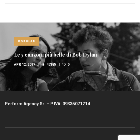
POPULAR
Le 5 canzoni più belle di Bob Dylan
APR 12, 2017
47185
0
Perform Agency Srl – P.IVA: 09335071214.