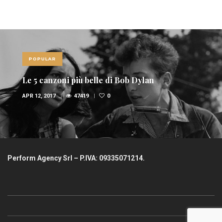
POPULAR
Le 10 canzoni più sexy di sempre
FEB 6, 2017
36948
1
Perform Agency Srl – P.IVA: 09335071214.