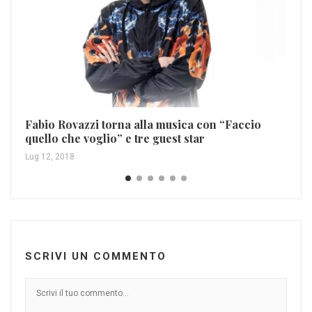
El
Fabio Rovazzi torna alla musica con “Faccio
Feb
quello che voglio” e tre guest star
Lug 12, 2018
SCRIVI UN COMMENTO