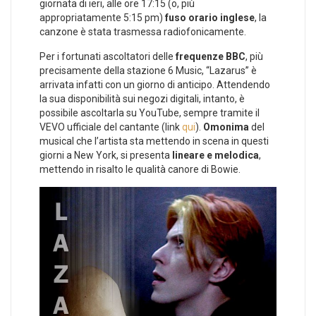
giornata di ieri, alle ore 17:15 (o, più
appropriatamente 5:15 pm)
fuso orario inglese
, la
canzone è stata trasmessa radiofonicamente.
Per i fortunati ascoltatori delle
frequenze BBC
, più
precisamente della stazione 6 Music, “Lazarus” è
arrivata infatti con un giorno di anticipo. Attendendo
la sua disponibilità sui negozi digitali, intanto, è
possibile ascoltarla su YouTube, sempre tramite il
VEVO ufficiale del cantante (link
qui
).
Omonima
del
musical che l’artista sta mettendo in scena in questi
giorni a New York, si presenta
lineare e melodica
,
mettendo in risalto le qualità canore di Bowie.