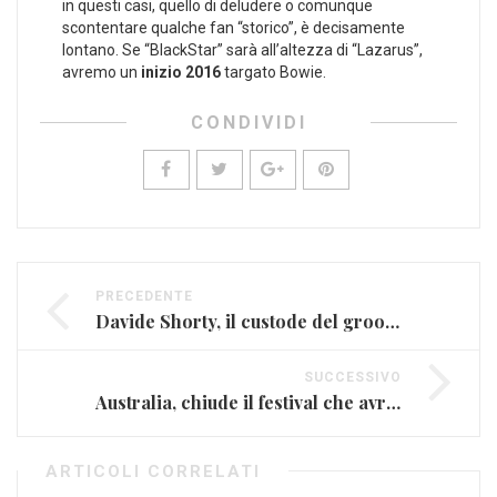
in questi casi, quello di deludere o comunque
scontentare qualche fan “storico”, è decisamente
lontano. Se “BlackStar” sarà all’altezza di “Lazarus”,
avremo un
inizio 2016
targato Bowie.
CONDIVIDI
PRECEDENTE
Davide Shorty, il custode del groove (INTERVISTA)
SUCCESSIVO
Australia, chiude il festival che avrebbe ospitato i Guns N’ Roses
ARTICOLI CORRELATI