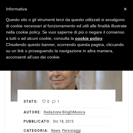
MENU
×
Informativa
Questo sito o gli strumenti terzi da questo utilizzati si avvalgono
di cookie necessari al funzionamento ed utili alle finalità illustrate
nella cookie policy. Se vuoi saperne di più o negare il consenso
a tutti o ad alcuni cookie, consulta la
cookie policy
.
Chiudendo questo banner, scorrendo questa pagina, cliccando
su un link o proseguendo la navigazione in altra maniera,
acconsenti all’uso dei cookie.
STATS:
0
1
AUTORE:
Redazione BlogDiMusica
PUBBLICATO:
Dic 18, 2015
CATEGORIA:
News
,
Personaggi