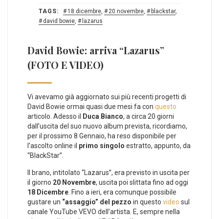
TAGS:
18 dicembre
,
20 novembre
,
blackstar
,
david bowie
,
lazarus
David Bowie: arriva “Lazarus”
(FOTO E VIDEO)
Vi avevamo già aggiornato sui più recenti progetti di
David Bowie ormai quasi due mesi fa con
questo
articolo. Adesso il
Duca Bianco
, a circa 20 giorni
dall’uscita del suo nuovo album prevista, ricordiamo,
per il prossimo 8 Gennaio, ha reso disponibile per
l’ascolto online il
primo singolo
estratto, appunto, da
“BlackStar”.
Il brano, intitolato “Lazarus”, era previsto in uscita per
il giorno
20 Novembre
, uscita poi slittata fino ad oggi
18 Dicembre
. Fino a ieri, era comunque possibile
gustare un
“assaggio” del pezzo
in questo
video
sul
canale YouTube VEVO dell’artista. E, sempre nella