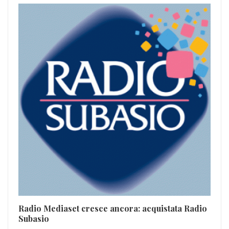
J-
Apr
Radio Mediaset cresce ancora: acquistata Radio
Subasio