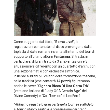
Come suggerito dal titolo, “
Roma Live!
“, le
registrazioni contenute nel disco provengono dalla
tripletta di date romane inserite all’interno del tour di
supporto all’ultimo album
Fantasma
. Si tratta, in
particolare, di brani tratti da 3 ambientazioni e 3
situazioni live differenti: con un quartetto d’archi, con
una sezione fiati e con orchestra sinfonica.
Insieme ai brani più celebri della formazione toscana,
nella tracklist (che conterrà 14 pezzi) figureranno
anche le cover “S
ignora Ricca Di Una Certa Età
”
(versione italiana di “Lady Of A Certain Age” dei
Divine Comedy) e “
Col Tempo
” di Leo Ferrè.
“
Abbiamo registrato gran parte della tournée e affidato
al fonico Marco Tagliola la preselezione dei brani
“,