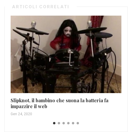
ARTICOLI CORRELATI
El
Apr
Slipknot, il bambino che suona la batteria fa
impazzire il web
Gen 24, 2020