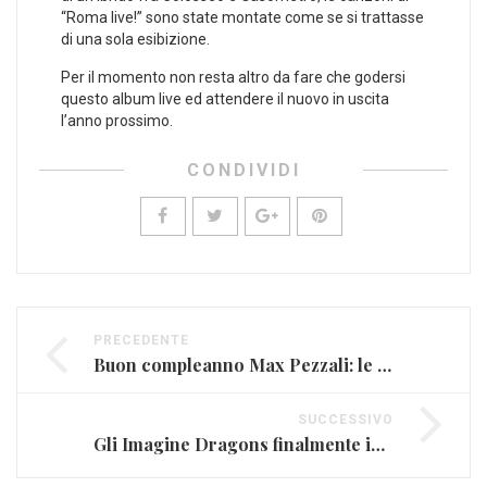
“Roma live!” sono state montate come se si trattasse
di una sola esibizione.
Per il momento non resta altro da fare che godersi
questo album live ed attendere il nuovo in uscita
l’anno prossimo.
CONDIVIDI
PRECEDENTE
Buon compleanno Max Pezzali: le sue frasi più belle (FOTO E VIDEO)
SUCCESSIVO
Gli Imagine Dragons finalmente in Italia (FOTO E VIDEO)