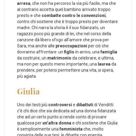
arresa
, che non ha percorso la via più facile, ma che
al contrario accetta quel bambino arrivato troppo
presto e che
combatte contro le convenzioni
,
contro chi sostiene che è troppo presto per diventare
madre. Chi narra la storia è il suo fidanzato, un
ragazzo poco più grande di lei, che nel corso della
canzone dà libero sfogo all’amore che prova per
Sara, ma anche alle
preoccupazioni
per ciò che
dovranno affrontare: un
figlio
in arrivo, una
famiglia
da costruire, un
matrimonio
da celebrare, e ultima,
ma non per questo meno importante, una
laurea
da
prendere, per potersi permettere una vita, si spera,
più agiata.
Giulia
Uno dei testi più
controversi
e
dibattuti
di Venditti:
c’è chi dice che sia dedicata ad una donna fidanzata
che ad un certo punto si rende conto di provare
qualcosa per
un’altra donna
e chi sostiene che Giulia
è semplicemente una
femminista
che, molto
convinta delle sue tesi, le dibatte con energia,