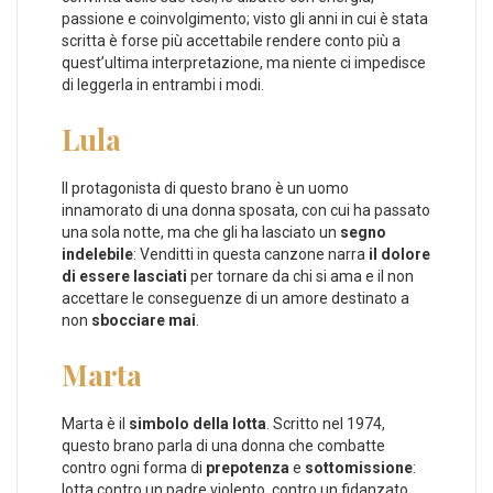
passione e coinvolgimento; visto gli anni in cui è stata
scritta è forse più accettabile rendere conto più a
quest’ultima interpretazione, ma niente ci impedisce
di leggerla in entrambi i modi.
Lula
Il protagonista di questo brano è un uomo
innamorato di una donna sposata, con cui ha passato
una sola notte, ma che gli ha lasciato un
segno
indelebile
: Venditti in questa canzone narra
il dolore
di essere lasciati
per tornare da chi si ama e il non
accettare le conseguenze di un amore destinato a
non
sbocciare mai
.
Marta
Marta è il
simbolo della lotta
. Scritto nel 1974,
questo brano parla di una donna che combatte
contro ogni forma di
prepotenza
e
sottomissione
:
lotta contro un padre violento, contro un fidanzato