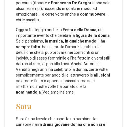
percorso (il padre e
Francesco De Gregori
sono solo
alcuni esempi), riuscendo in qualche modo ad
emozionare – e certe volte anche a
commuovere
–
chi le ascolta.
Oggi si festeggia anche la
Festa della Donna
, un
importante evento che celebra la
figura della donna
.
Se ci pensiamo,
la musica, in qualche modo, l’ha
sempre fatto
: ha celebrato l’amore, la rabbia, la
delusione che si può provare nei confronti di un
individuo di sesso femminile e l’ha fatto in diversi stili,
dal rap al rock, al pop alla lirica. Anche Antonello
Venditti negli anni ha celebrato la donna, certe volte
semplicemente parlando di lei attraverso le
allusioni
ad amore finito o appena sbocciato, ma se ci
riflettiamo, molte volte ha parlato di ella
nominandola
. Vediamo insieme.
Sara
Sara è una liceale che aspetta un bambino: la
canzone narra di
una giovane donna che non si è