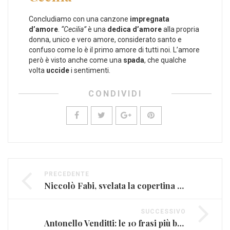
Concludiamo con una canzone
impregnata
d’amore
.
“Cecilia”
è una
dedica d’amore
alla propria
donna, unico e vero amore, considerato santo e
confuso come lo è il primo amore di tutti noi. L’amore
però è visto anche come una
spada
, che qualche
volta
uccide
i sentimenti.
CONDIVIDI
PRECEDENTE
Niccolò Fabi, svelata la copertina del nuovo album (FOTO E DATE)
SUCCESSIVO
Antonello Venditti: le 10 frasi più belle delle sue canzoni