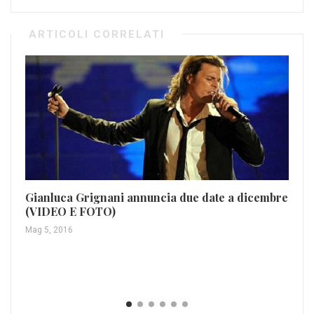
ARTICOLI CORRELATI
Gianluca Grignani annuncia due date a dicembre
(VIDEO E FOTO)
Ca
Mag 5, 2016
Apr