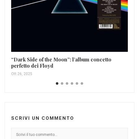
“Dark Side of the Moon”: l’album concetto
I 
perfetto dei Floyd
ca
Ott 26, 2025
Set
SCRIVI UN COMMENTO