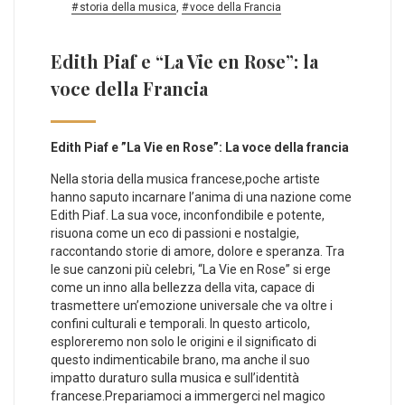
storia della musica
,
voce della Francia
Edith Piaf e “La Vie en Rose”: la
voce della Francia
Edith⁢ Piaf ‍e ⁤”La Vie en Rose”: La voce della francia
Nella storia della musica francese,poche artiste
hanno‌ saputo incarnare l’anima di una‌ nazione come
Edith Piaf. La sua voce, ​inconfondibile e potente,
risuona⁤ come un eco di passioni e nostalgie,
raccontando storie‍ di amore, dolore e speranza.⁤ Tra
le​ sue canzoni più celebri,​ “La‌ Vie en Rose”⁤ si erge
⁣come un inno alla bellezza della vita, capace di
trasmettere un’emozione ‌universale che va ⁣oltre i‍
confini culturali e⁣ temporali. In questo articolo,
esploreremo non solo le origini e il significato‌ di
questo indimenticabile brano, ma anche il suo
impatto duraturo sulla musica e sull’identità
francese.Prepariamoci a immergerci ⁢nel magico