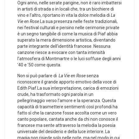
Ogni anno, nelle serate parigine,‌ non è raro‍ imbattersi
in ‍artisti di strada o in locali che, tra un bicchiere di
vino e l’altro, riportano in vita la dolce melodia di
La
Vie en Rose
.La sua presenza​ nelle feste tradizionali,
nei festival culturali e persino nelle cerimonie private
è un segno tangibile di ‌come la musica di Piaf‍ abbia
superato la mera dimensione artistica,⁣ diventando
parte integrante dell’identità francese.‌ Nessuna
canzone‍ riesce a evocare con tanta intensità‍
l’atmosfera⁢ di Montmartre o le luci soffuse degli anni
‌’40 e ’50 come ​questa.
Non si può parlare​ di ‌
La Vie en Rose
‍senza
riconoscere‌ il grande apporto⁢ emotivo della voce di
Edith Piaf.La sua interpretazione, carica ⁣di emozioni⁤
crude, ha trasformato ogni ​parola in un
pellegrinaggio verso l’amore⁢ e la​ speranza. Questa
capacità di trasmettere sentimenti così profondi ha⁢
fatto sì che⁢ la canzone ⁣fosse accolta come un vero
canto popolare,⁤ cantata anche da chi non conosce il
francese ma sente attraverso la melodia​ la poesia‌
universale del desiderio ⁣e della luce interiore. La
magia non risiede solo nelle note, ma nel modo⁢ in⁤ cui