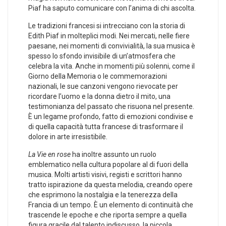
‍Piaf ha saputo comunicare con l’anima di chi ascolta.
Le ‌tradizioni ⁤francesi si intrecciano con la storia di⁣
Edith Piaf in molteplici modi. Nei mercati, nelle fiere
paesane,‌ nei momenti di convivialità,​ la ‌sua musica è
spesso lo ⁤sfondo invisibile di un’atmosfera che
celebra la vita. Anche in ‌momenti ⁢più solenni, come⁣ il
⁢Giorno della Memoria o le commemorazioni
nazionali, le sue ​canzoni vengono rievocate per⁤
ricordare ⁢l’uomo e la‌ donna ‍dietro il mito, una
testimonianza del ⁣passato che risuona nel presente.
È un legame ⁤profondo, fatto‌ di emozioni condivise e
di quella capacità tutta​ francese di trasformare ‍il
dolore in arte irresistibile.
La Vie en rose
ha inoltre assunto un ruolo
emblematico nella cultura ‍popolare al ‍di fuori della
musica. Molti artisti visivi, ​registi e scrittori hanno
‍tratto ispirazione da ‌questa melodia, creando opere
che esprimono la nostalgia e la tenerezza della​
Francia di un tempo. È un elemento di continuità che
trascende le epoche e che riporta sempre a quella
figura‌ gracile dal talento indiscusso, la piccola