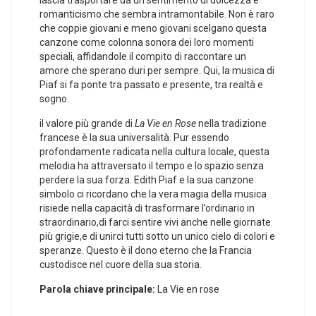
romanticismo che ​sembra intramontabile. ​Non è raro
che ‌coppie ⁣giovani e meno giovani​ scelgano questa
canzone come colonna sonora dei loro momenti ​
speciali, ‌affidandole il compito di raccontare ⁣un
amore⁣ che sperano duri per sempre. Qui, ‌la musica di
Piaf si fa ponte tra passato e presente, tra realtà e
sogno.
il valore più grande di
La Vie en Rose
nella tradizione
francese è la sua universalità.​ Pur essendo
profondamente radicata nella cultura locale, questa
melodia ha attraversato il tempo ⁤e lo spazio senza
perdere la sua forza. Edith Piaf e la sua canzone
simbolo ci ricordano che la vera magia della musica
risiede nella capacità di trasformare l’ordinario in
straordinario,di farci sentire vivi anche nelle ⁢giornate
più grigie,e di unirci tutti sotto un ⁣unico ‌cielo di colori e
speranze. Questo ‍è il dono eterno‌ che ​la Francia
custodisce nel cuore della sua storia.
Parola chiave principale:
La‍ Vie en rose