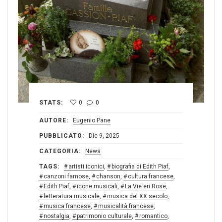
STATS:
0
0
AUTORE:
Eugenio Pane
PUBBLICATO:
Dic 9, 2025
CATEGORIA:
News
TAGS:
artisti iconici
,
biografia di Edith Piaf
,
canzoni famose
,
chanson
,
cultura francese
,
Edith Piaf
,
icone musicali
,
La Vie en Rose
,
letteratura musicale
,
musica del XX secolo
,
musica francese
,
musicalità francese
,
nostalgia
,
patrimonio culturale
,
romantico
,