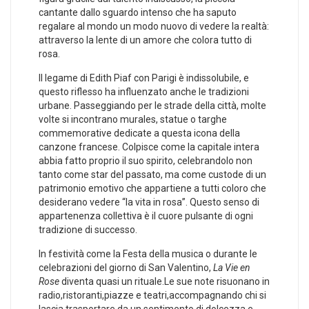
cantante dallo sguardo intenso che ha‌ saputo
regalare al ‍mondo un modo nuovo di vedere‌ la realtà:
attraverso ​la lente di un amore che colora tutto di
rosa.
Il legame ‌di Edith Piaf con Parigi ​è indissolubile, e
questo riflesso ha influenzato anche le tradizioni
urbane. Passeggiando per le strade della città, molte
volte si incontrano murales, statue o targhe
commemorative dedicate a questa icona della
canzone francese.‌ Colpisce come la capitale intera
abbia fatto proprio il suo spirito, celebrandolo non
tanto come star del passato, ma come custode di un
‍patrimonio emotivo che appartiene a tutti coloro che
desiderano vedere “la vita ⁣in rosa”. ⁣Questo senso di
⁢appartenenza collettiva è il ​cuore pulsante di ogni
tradizione di successo.
In festività come la Festa della musica o durante le
celebrazioni ⁤del giorno di San‍ Valentino,
La Vie en
Rose
diventa quasi ⁣un rituale.Le sue note risuonano in
radio,ristoranti,piazze⁣ e teatri,accompagnando chi si
lascia trasportare‌ da un sentimento di dolcezza e