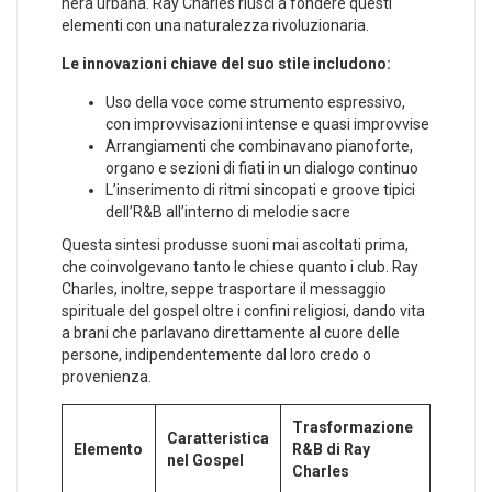
nera urbana. Ray Charles riuscì a fondere⁢ questi ​
elementi con una naturalezza rivoluzionaria.
Le innovazioni chiave del⁣ suo stile includono:
Uso della voce come strumento espressivo,
con improvvisazioni intense⁢ e quasi improvvise
Arrangiamenti che combinavano pianoforte,
organo e sezioni di fiati in un dialogo continuo
L’inserimento di ritmi sincopati e groove tipici
dell’R&B all’interno di melodie sacre
Questa sintesi produsse suoni mai ascoltati prima,
che coinvolgevano tanto le chiese quanto i club. Ray
Charles, inoltre, seppe trasportare⁣ il messaggio
spirituale del gospel oltre i confini religiosi, dando vita
a brani che parlavano direttamente al‍ cuore delle‍
persone, indipendentemente dal loro⁤ credo o
provenienza.
Trasformazione
Caratteristica
Elemento
R&B di Ray
nel Gospel
⁣Charles