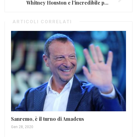
Whitney Houston e l’incredibile potenza vocale
ARTICOLI CORRELATI
Sanremo, è il turno di Amadeus
Pat
Gen 28, 2020
“p