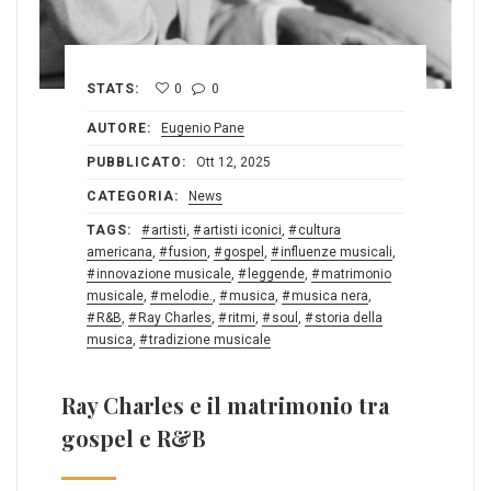
STATS:
0
0
AUTORE:
Eugenio Pane
PUBBLICATO:
Ott 12, 2025
CATEGORIA:
News
TAGS:
artisti
,
artisti iconici
,
cultura
americana
,
fusion
,
gospel
,
influenze musicali
,
innovazione musicale
,
leggende
,
matrimonio
musicale
,
melodie.
,
musica
,
musica nera
,
R&B
,
Ray Charles
,
ritmi
,
soul
,
storia della
musica
,
tradizione musicale
Ray Charles e il matrimonio tra
gospel e R&B