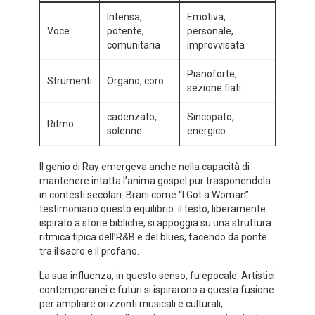
Intensa,
Emotiva,
Voce
potente,
personale,
comunitaria
improvvisata
Pianoforte,
Strumenti
Organo, coro
sezione​ fiati
cadenzato,
Sincopato,​
Ritmo
solenne
energico
Il genio di Ray emergeva anche nella capacità di
mantenere intatta l’anima gospel pur trasponendola
in contesti secolari. Brani come “I Got a Woman”
testimoniano questo equilibrio: il testo, liberamente
ispirato a storie bibliche, si appoggia su una struttura
ritmica tipica dell’R&B e ​del blues, facendo da ponte
tra⁢ il⁢ sacro e il profano.
La sua‌ influenza, in questo senso, fu epocale. Artistici
contemporanei e futuri si ispirarono a questa fusione
per ampliare orizzonti musicali e culturali,