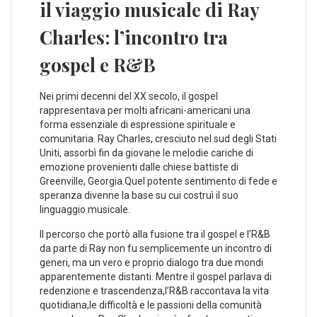
il viaggio musicale di Ray
Charles: l’incontro tra
gospel e R&B
Nei primi decenni del XX secolo, il gospel
rappresentava ⁢per molti africani-americani⁣ una
forma essenziale di espressione‍ spirituale e
comunitaria. Ray Charles, cresciuto nel sud degli Stati
Uniti, assorbì fin da giovane le melodie cariche di
emozione provenienti dalle chiese battiste di
Greenville, Georgia.Quel potente sentimento di fede e
speranza divenne la base su cui costruì il suo
linguaggio musicale.
Il percorso che portò alla ​fusione tra il⁢ gospel e l’R&B
da parte di⁣ Ray non fu semplicemente un incontro di
generi, ⁢ma‌ un vero e proprio dialogo tra due mondi
apparentemente distanti. Mentre il gospel ⁢parlava di
redenzione e trascendenza,l’R&B raccontava la vita
quotidiana,le difficoltà e le passioni‌ della comunità